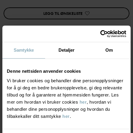
• Ekstra myke og flate sømmer
• Ekstra lang vrangbord
LEGG TIL ØNSKELISTE
• Baklomme
Varenummer
:
60603367
Produksjonsland
:
Bangladesh
Fabrikk
:
Samtykke
Detaljer
Om
MATERIALE & PLEIERÅD
Les mer
BÆREKRAFT
Materiale
Denne nettsiden anvender cookies
Vi bruker cookies og behandler dine personopplysninger
LEVERING OG RETUR
for å gi deg en bedre brukeropplevelse, gi deg relevante
95% Cotton Organic
tilbud og for å garantere at hjemmesiden fungerer. Les
5% Elastane
mer om hvordan vi bruker cookies
her
, hvordan vi
Levering & retur
behandler dine personopplysninger og hvordan du
Pleieråd
tilbakekaller ditt samtykke
her
.
Levering
DU KAN OGSÅ VÆRE INTERESSERT I DETTE
VASK