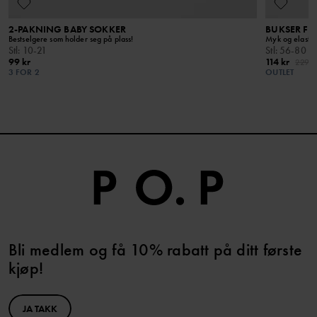
2-PAKNING BABY SOKKER
BUKSER FI
Bestselgere som holder seg på plass!
Myk og elastis
Stl
:
10-21
Stl
:
56-80
99 kr
114 kr
229 k
3 FOR 2
OUTLET
Bli medlem og få 10% rabatt på ditt første
kjøp!
JA TAKK