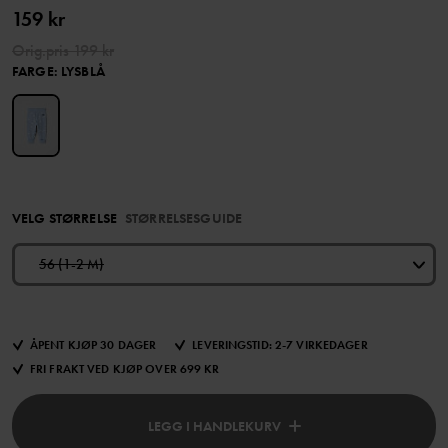
159 kr
Orig.pris
199 kr
FARGE
:
LYSBLÅ
VELG STØRRELSE
STØRRELSESGUIDE
56 (1-2 M)
ÅPENT KJØP 30 DAGER
LEVERINGSTID: 2-7 VIRKEDAGER
FRI FRAKT VED KJØP OVER 699 KR
LEGG I HANDLEKURV