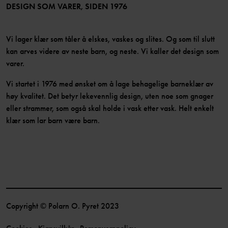
Bli medlem
DESIGN SOM VARER, SIDEN 1976
Vi lager klær som tåler å elskes, vaskes og slites. Og som til slutt
kan arves videre av neste barn, og neste. Vi kaller det design som
varer.
Vi startet i 1976 med ønsket om å lage behagelige barneklær av
høy kvalitet. Det betyr lekevennlig design, uten noe som gnager
eller strammer, som også skal holde i vask etter vask. Helt enkelt
klær som lar barn være barn.
Copyright © Polarn O. Pyret 2023