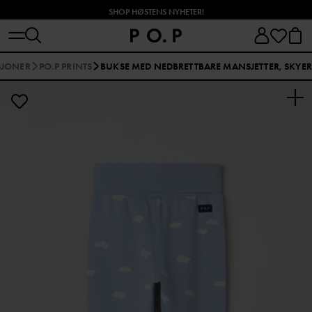
SHOP HØSTENS NYHETER!
SJONER
PO.P PRINTS
BUKSE MED NEDBRETTBARE MANSJETTER, SKYER