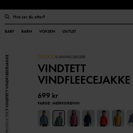
BABY
BARN
VOKSEN
OUTLET
0 ANMELDELSER
VINDTETT VINDFLEECEJAKKE
VINDTETT
VINDFLEECEJAKKE
699 kr
FARGE
:
MØRKGRØNN
SNAP-IN PRODUKTER