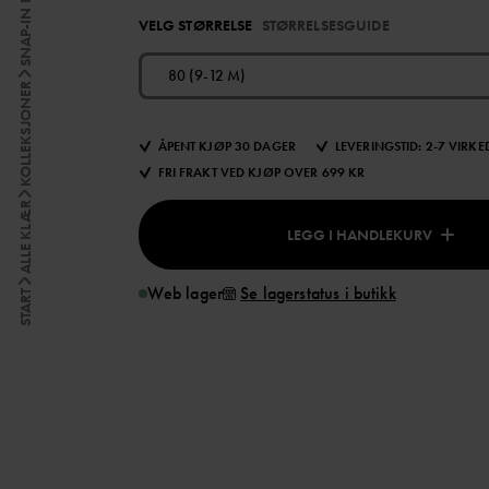
VELG STØRRELSE
STØRRELSESGUIDE
80 (9-12 M)
KOLLEKSJONER
ÅPENT KJØP 30 DAGER
LEVERINGSTID: 2-7 VIRK
FRI FRAKT VED KJØP OVER 699 KR
ALLE KLÆR
LEGG I HANDLEKURV
Web lager
Se lagerstatus i butikk
START