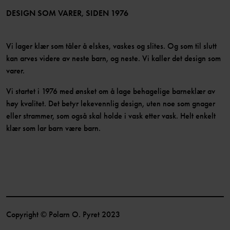
Bli medlem
DESIGN SOM VARER, SIDEN 1976
Vi lager klær som tåler å elskes, vaskes og slites. Og som til slutt
kan arves videre av neste barn, og neste. Vi kaller det design som
varer.
Vi startet i 1976 med ønsket om å lage behagelige barneklær av
høy kvalitet. Det betyr lekevennlig design, uten noe som gnager
eller strammer, som også skal holde i vask etter vask. Helt enkelt
klær som lar barn være barn.
Copyright © Polarn O. Pyret 2023