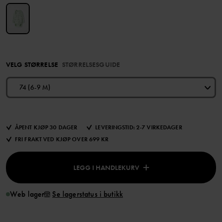
VELG STØRRELSE
STØRRELSESGUIDE
74 (6-9 M)
ÅPENT KJØP 30 DAGER
LEVERINGSTID: 2-7 VIRKEDAGER
FRI FRAKT VED KJØP OVER 699 KR
LEGG I HANDLEKURV
Web lager
Se lagerstatus i butikk