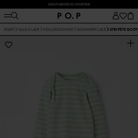
SHOP HØSTENS NYHETER!
START
ALLE KLÆR
KOLLEKSJONER
SOMMERKLÆR
STRIPETE BODY