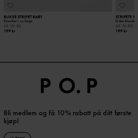
BUKSE STRIPET BABY
STRIPETE B
Klassiker i ny farge
Elsket klassiker
Stl
:
50-86
Stl
:
74-80
199 kr
199 kr
Bli medlem og få 10% rabatt på ditt første
kjøp!