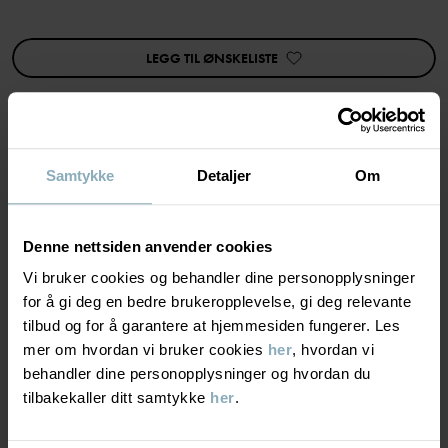
Egenskaper:
• Omslagslagte skuldre
• Ekstra myke, flate sømmer
LEGG TIL ØNSKELISTE
• YKK-trykknapper
Varenummer
:
60603835
Produksjonsland
:
Kina
Fabrikk
:
Shunde Gain Rich Garment Co Ltd
Samtykke
Detaljer
Om
MATERIALE & PLEIERÅD
Les mer
BÆREKRAFT
Denne nettsiden anvender cookies
Materiale
Vi bruker cookies og behandler dine personopplysninger
for å gi deg en bedre brukeropplevelse, gi deg relevante
LEVERING OG RETUR
100% Cotton Organic
tilbud og for å garantere at hjemmesiden fungerer. Les
mer om hvordan vi bruker cookies
her
, hvordan vi
Levering & retur
behandler dine personopplysninger og hvordan du
Pleieråd
tilbakekaller ditt samtykke
her
.
VASK
Levering
DU KAN OGSÅ VÆRE INTERESSERT I DETTE