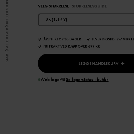
KOLLEKSJONER
VELG STØRRELSE
STØRRELSESGUIDE
86 (1-1.5 Y)
ALLE KLÆR
ÅPENT KJØP 30 DAGER
LEVERINGSTID: 2-7 VIRK
FRI FRAKT VED KJØP OVER 699 KR
START
LEGG I HANDLEKURV
Web lager
Se lagerstatus i butikk