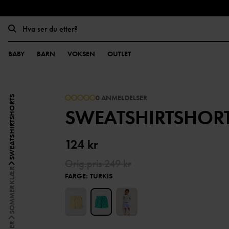
BABY
BARN
VOKSEN
OUTLET
0 ANMELDELSER
SWEATSHIRTSHORTS
SWEATSHIRTSHOR
124 kr
Orig.pris
249 kr
SOMMERKLÆR
FARGE
:
TURKIS