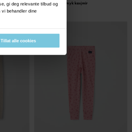
Varm og koselig i myk kasjmir
, gi deg relevante tilbud og
Stl
:
50-80
 vi behandler dine
Tillat alle cookies