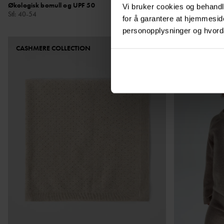
Økologisk bomull og UPF 50
Lett og myk i øk
Vi bruker cookies og behandle
Stl
:
40-54
Stl
:
56-80
for å garantere at hjemmesi
personopplysninger og hvorda
CASHMERE COLLECTION
CASHMERE C