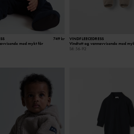
SS
749 kr
VINDFLEECEDRESS
navvisende med mykt fôr
Vindtett og vannavvisende med myk
Stl
:
56-92