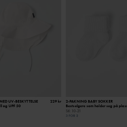
MED UV-BESKYTTELSE
229 kr
2-PAKNING BABY SOKKER
ll og UPF 50
Bestselgere som holder seg på plas
Stl
:
10-21
3 FOR 2