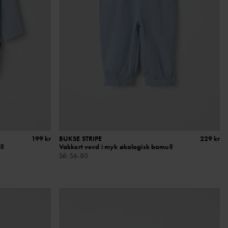
199 kr
BUKSE STRIPE
229 kr
ll
Vakkert vevd i myk økologisk bomull
Stl
:
56-80