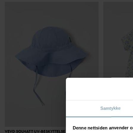
Samtykke
Denne nettsiden anvender c
VEVD SOLHATT UV-BESKYTTELSE
229 kr
KORTERMET KJO