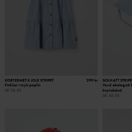
KORTERMET KJOLE STRIPET
299 kr
SOLHATT STRIPE
Finklær i myk poplin
Vevd økologisk
Stl
:
56-80
knytebånd
Stl
:
40-50