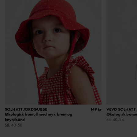
SOLHATT JORDGUBBE
149 kr
VEVD SOLHATT 
Økologisk bomull med myk brem og
Økologisk bomu
knytebånd
Stl
:
40-54
Stl
:
40-50