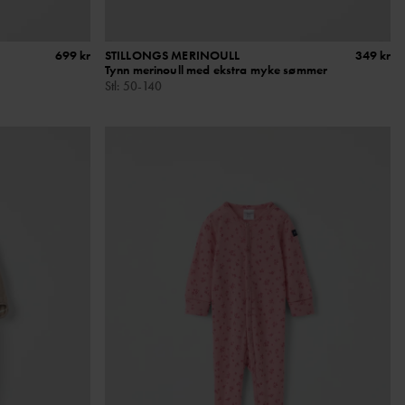
699 kr
STILLONGS MERINOULL
349 kr
Tynn merinoull med ekstra myke sømmer
Stl
:
50-140