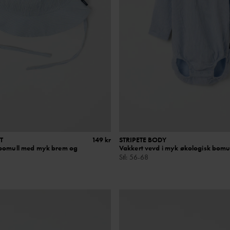
T
149 kr
STRIPETE BODY
 bomull med myk brem og
Vakkert vevd i myk økologisk bomu
Stl
:
56-68