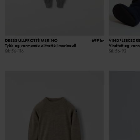
DRESS ULLFROTTÉ MERINO
699 kr
VINDFLEECEDRE
Tykk og varmende ullfrotté i merinoull
Vindtett og van
Stl
:
56-116
Stl
:
56-92