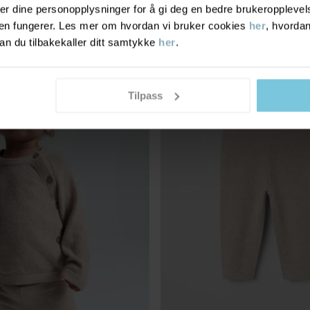
ologisk bomullsjersey
Økologisk bomull og UPF 50
r dine personopplysninger for å gi deg en bedre brukeropplevelse
Stl
:
40-54
den fungerer. Les mer om hvordan vi bruker cookies
her
, hvordan
n du tilbakekaller ditt samtykke
her
.
OLLECTION
CASHMERE COLLECTION
Tilpass