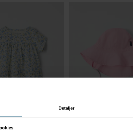
Detaljer
ookies
LE BLOMSTRETE
229 kr
VEVD SOLHATT UV-BESKYTTELSE