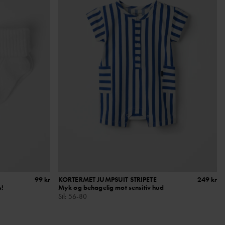
99 kr
KORTERMET JUMPSUIT STRIPETE
249 kr
s!
Myk og behagelig mot sensitiv hud
Stl
:
56-80