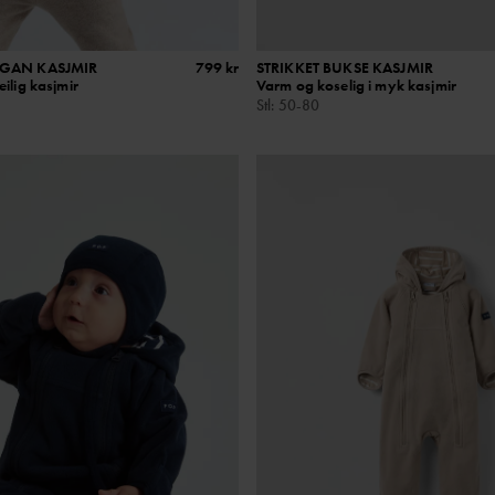
IGAN KASJMIR
799 kr
STRIKKET BUKSE KASJMIR
ilig kasjmir
Varm og koselig i myk kasjmir
Stl
:
50-80