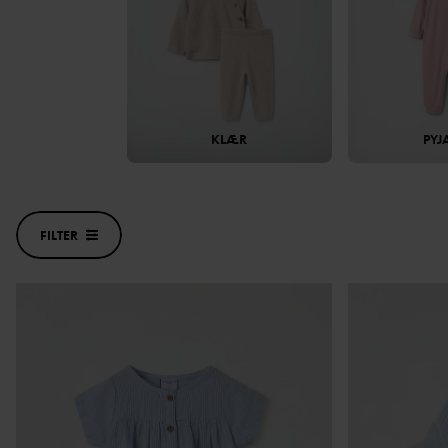
KLÆR
PYJ
FILTER