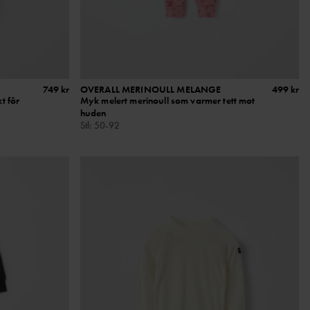
749 kr
OVERALL MERINOULL MELANGE
499 kr
t fôr
Myk melert merinoull som varmer tett mot
huden
Stl
:
50-92