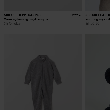
STRIKKET TEPPE KASJMIR
1 299 kr
STRIKKET CARD
Varm og koselig i myk kasjmir
Varm og myk i de
Stl
:
Onesize
Stl
:
50-80