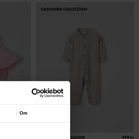
CASHMERE COLLECTION
Om
229 kr
STRIKKET DRESS KASJMIR
999 kr