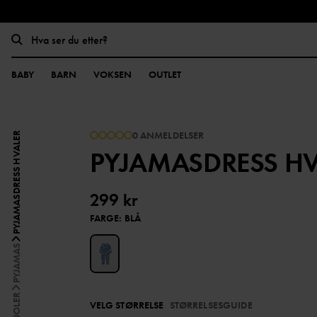
BABY
BARN
VOKSEN
OUTLET
0 ANMELDELSER
PYJAMASDRESS HVALER
PYJAMASDRESS HV
299 kr
FARGE
:
BLÅ
PYJAMAS
VELG STØRRELSE
STØRRELSESGUIDE