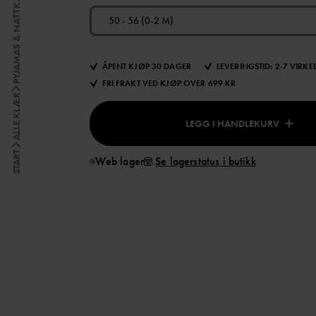
PYJAMAS & NATTKJOLER
50 - 56 (0-2 M)
ÅPENT KJØP 30 DAGER
LEVERINGSTID: 2-7 VIRK
FRI FRAKT VED KJØP OVER 699 KR
ALLE KLÆR
LEGG I HANDLEKURV
START
Web lager
Se lagerstatus i butikk