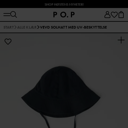
SHOP HØSTENS NYHETER!
START
ALLE KLÆR
VEVD SOLHATT MED UV-BESKYTTELSE