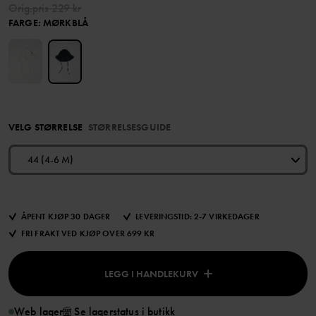
Orig.pris
229 kr
FARGE
:
MØRKBLÅ
VELG STØRRELSE
STØRRELSESGUIDE
44 (4-6 M)
ÅPENT KJØP 30 DAGER
LEVERINGSTID: 2-7 VIRKEDAGER
FRI FRAKT VED KJØP OVER 699 KR
LEGG I HANDLEKURV
Web lager
Se lagerstatus i butikk