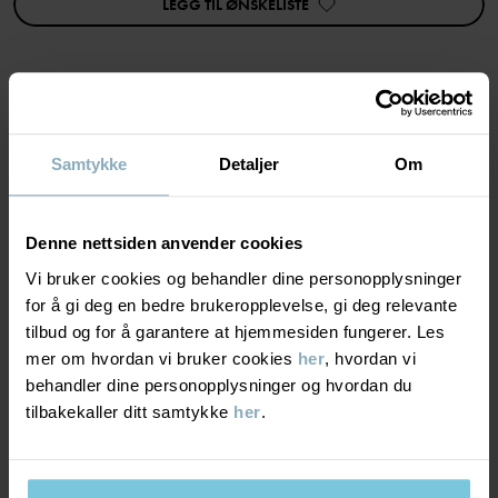
LEGG TIL ØNSKELISTE
cm eller mer anbefales (våre skjermer er alltid minst 6 cm brede).
Varenummer
:
60521775
MATERIALE & PLEIERÅD
Produksjonsland
:
Kina
Samtykke
Detaljer
Om
Fabrikk
:
Wuxi Yinye Zhenzhi Youxian Gongsi
BÆREKRAFT
Materiale
Les mer
Denne nettsiden anvender cookies
LEVERING OG RETUR
Vi bruker cookies og behandler dine personopplysninger
100% Cotton Organic
for å gi deg en bedre brukeropplevelse, gi deg relevante
tilbud og for å garantere at hjemmesiden fungerer. Les
Levering & retur
Pleieråd
mer om hvordan vi bruker cookies
her
, hvordan vi
behandler dine personopplysninger og hvordan du
tilbakekaller ditt samtykke
her
.
VASK
Levering
DU KAN OGSÅ VÆRE INTERESSERT I DETTE
40 °C maskinvask varm
PO.P WEA
Vi tilbyr fri frakt over 699 kr, og leveringstiden er 1–4 dager. I
Må ikke blekes