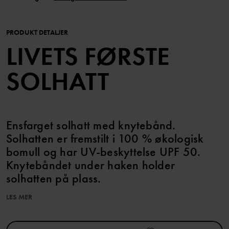
PRODUKT DETALJER
LIVETS FØRSTE
SOLHATT
Ensfarget solhatt med knytebånd.
Solhatten er fremstilt i 100 % økologisk
bomull og har UV-beskyttelse UPF 50.
Knytebåndet under haken holder
solhatten på plass.
LES MER
Produktet er i samsvar med EU-direktiv 2016/425, i henhold til
standard As/NSZ 4399. Solhatten gir ikke beskyttelse mot
reflektert eller spredd ultrafiolett stråling. En skjermbredde på 6