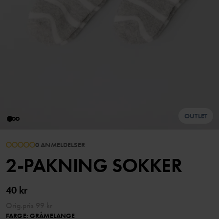
OUTLET
0 ANMELDELSER
2-PAKNING SOKKER
40 kr
Orig.pris
99 kr
FARGE
:
GRÅMELANGE