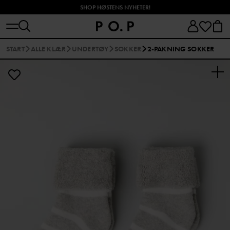
SHOP HØSTENS NYHETER!
START
ALLE KLÆR
UNDERTØY
SOKKER
2-PAKNING SOKKER