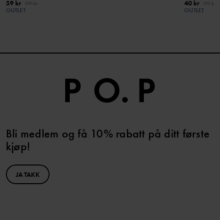
59 kr
40 kr
99 kr
99 kr
OUTLET
OUTLET
Bli medlem og få 10% rabatt på ditt første
kjøp!
JA TAKK