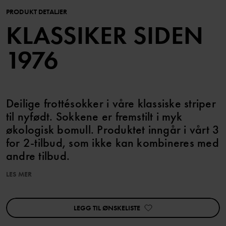
PRODUKT DETALJER
KLASSIKER SIDEN
1976
Deilige frottésokker i våre klassiske striper
til nyfødt. Sokkene er fremstilt i myk
økologisk bomull. Produktet inngår i vårt 3
for 2-tilbud, som ikke kan kombineres med
andre tilbud.
LES MER
Produktsikkerhet:
KEEP AWAY FROM FIRE
LEGG TIL ØNSKELISTE
Varenummer
:
60602138