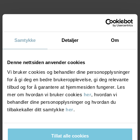
Produksjonsland
:
Kina
Fabrikk
:
Haining Weiersi Knitting Co Ltd
Les mer
MATERIALE & PLEIERÅD
Samtykke
Detaljer
Om
BÆREKRAFT
Materiale
Denne nettsiden anvender cookies
LEVERING OG RETUR
88% Cotton Organic
Vi bruker cookies og behandler dine personopplysninger
10% Polyamide Recycled
for å gi deg en bedre brukeropplevelse, gi deg relevante
2% Elastane
Levering & retur
tilbud og for å garantere at hjemmesiden fungerer. Les
mer om hvordan vi bruker cookies
her
, hvordan vi
Pleieråd
behandler dine personopplysninger og hvordan du
Levering
DU KAN OGSÅ VÆRE INTERESSERT I DETTE
tilbakekaller ditt samtykke
her
.
VASK
Vi tilbyr fri frakt over 699 kr, og leveringstiden er 1–4 dager. I
40 °C maskinvask varm
kassen vises de tilgjengelige leveringsalternativene på bakgrunn
Tillat alle cookies
Må ikke blekes
av postnummeret som ordren skal leveres til.