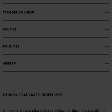
TRENGER DU HJELP?
KONTAKTE OSS
VANLIGE SPØRSMÅL
OM OSS
GAVEKORTSALDO
KJØPSVILKÅR
Om Polarn O. Pyret
FØLG OSS
PERSONVERNPOLICY
COOKIEPOLICY
Vår historie
Facebook
Finn våre butikker
MEDLEM
Instagram
Jobb
Medlemsfordeler
TikTok
Presse
Medlemsvilkår
LinkedIn
Tilgjengelighet for nettinnhold
Bli medlem
DESIGN SOM VARER, SIDEN 1976
Vi lager klær som tåler å elskes, vaskes og slites. Og som til slutt