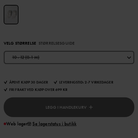
VELG STØRRELSE
STØRRELSESGUIDE
10 - 12 (0-1 M)
ÅPENT KJØP 30 DAGER
LEVERINGSTID: 2-7 VIRKEDAGER
FRI FRAKT VED KJØP OVER 699 KR
LEGG I HANDLEKURV
Web lager
Se lagerstatus i butikk