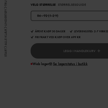
VELG STØRRELSE
STØRRELSESGUIDE
UNDERTØY
86 - 92 (1-2 Y)
ALLE KLÆR
ÅPENT KJØP 30 DAGER
LEVERINGSTID: 2-7 VIRK
FRI FRAKT VED KJØP OVER 699 KR
START
LEGG I HANDLEKURV
Web lager
Se lagerstatus i butikk