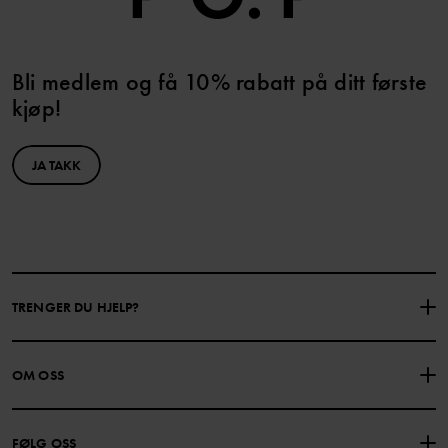
Bli medlem og få 10% rabatt på ditt første
kjøp!
JA TAKK
TRENGER DU HJELP?
KONTAKTE OSS
VANLIGE SPØRSMÅL
OM OSS
GAVEKORTSALDO
KJØPSVILKÅR
Om Polarn O. Pyret
FØLG OSS
PERSONVERNPOLICY
COOKIEPOLICY