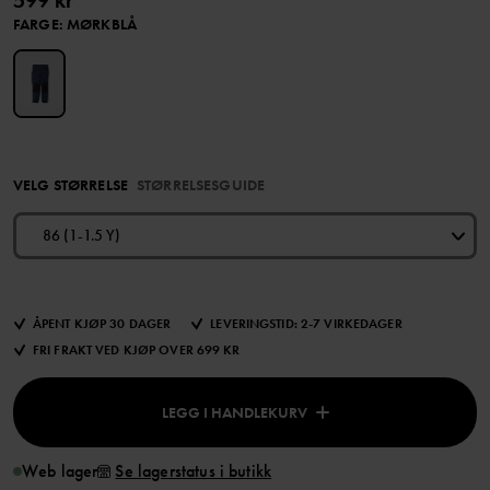
599 kr
FARGE
:
MØRKBLÅ
VELG STØRRELSE
STØRRELSESGUIDE
86 (1-1.5 Y)
ÅPENT KJØP 30 DAGER
LEVERINGSTID: 2-7 VIRKEDAGER
FRI FRAKT VED KJØP OVER 699 KR
LEGG I HANDLEKURV
Web lager
Se lagerstatus i butikk