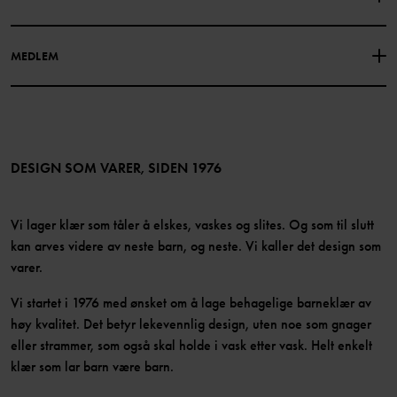
Vår historie
Facebook
Finn våre butikker
MEDLEM
Instagram
Jobb
Medlemsfordeler
TikTok
Presse
Medlemsvilkår
LinkedIn
Tilgjengelighet for nettinnhold
Bli medlem
DESIGN SOM VARER, SIDEN 1976
Vi lager klær som tåler å elskes, vaskes og slites. Og som til slutt
kan arves videre av neste barn, og neste. Vi kaller det design som
varer.
Vi startet i 1976 med ønsket om å lage behagelige barneklær av
høy kvalitet. Det betyr lekevennlig design, uten noe som gnager
eller strammer, som også skal holde i vask etter vask. Helt enkelt
klær som lar barn være barn.