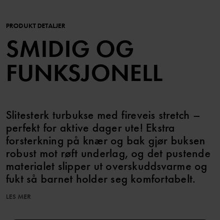
PRODUKT DETALJER
SMIDIG OG
FUNKSJONELL
Slitesterk turbukse med fireveis stretch –
perfekt for aktive dager ute! Ekstra
forsterkning på knær og bak gjør buksen
robust mot røft underlag, og det pustende
materialet slipper ut overskuddsvarme og
fukt så barnet holder seg komfortabelt.
LES MER
Dette produktet er en del av vår PO.P ON ADVENTURE-
kolleksjon, funksjonelle og behagelige turklær for små og store