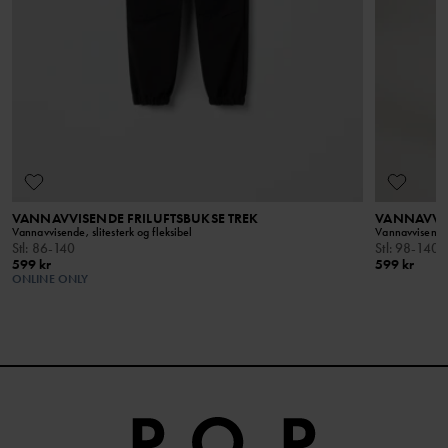
gebyr.
vannforbruk. Mesteparten av materialet stammer fra
resirkulerte PET-flasker.
LES MER
VANNAVVISENDE FRILUFTSBUKSE TREK
VANNAVVIS
Vannavvisende, slitesterk og fleksibel
Vannavvisende
Stl
:
86-140
Stl
:
98-140
599 kr
599 kr
ONLINE ONLY