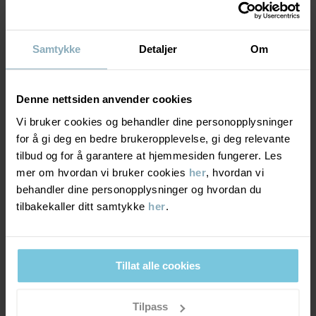
områder
Produksjonsland
:
Kina
Optimal slitestyrke. Plagget tåler kraftig slitasje og er
Fabrikk
:
Hangzhou Hualan Garments Co Ltd
ekstra slitesterkt takket være forsterkede områder. Tåler
Samtykke
Detaljer
Om
alle typer aktiviteter.
Les mer
Denne nettsiden anvender cookies
PUSTEEVNE
6/6
Vi bruker cookies og behandler dine personopplysninger
Pusteevne minst 7000g/m²/24t
for å gi deg en bedre brukeropplevelse, gi deg relevante
Optimal pusteevne. Plagget passer for svært aktive leker.
tilbud og for å garantere at hjemmesiden fungerer. Les
mer om hvordan vi bruker cookies
her
, hvordan vi
behandler dine personopplysninger og hvordan du
VINDTETTHET
6/6
tilbakekaller ditt samtykke
her
.
Vindtett membran
Optimal vindbeskyttelse. Plagget stenger ute all vind.
Tillat alle cookies
MATERIALE & PLEIERÅD
Tilpass