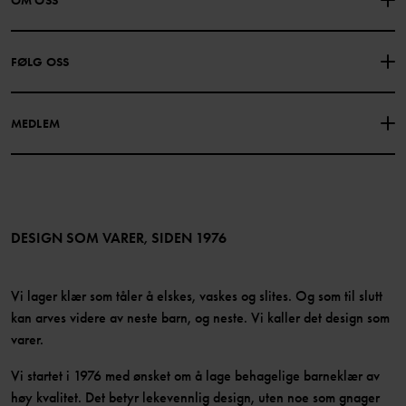
OM OSS
GAVEKORTSALDO
KJØPSVILKÅR
Om Polarn O. Pyret
FØLG OSS
PERSONVERNPOLICY
COOKIEPOLICY
Vår historie
Facebook
Finn våre butikker
MEDLEM
Instagram
Jobb
Medlemsfordeler
TikTok
Presse
Medlemsvilkår
LinkedIn
Tilgjengelighet for nettinnhold
Bli medlem
DESIGN SOM VARER, SIDEN 1976
Vi lager klær som tåler å elskes, vaskes og slites. Og som til slutt
kan arves videre av neste barn, og neste. Vi kaller det design som
varer.
Vi startet i 1976 med ønsket om å lage behagelige barneklær av
høy kvalitet. Det betyr lekevennlig design, uten noe som gnager