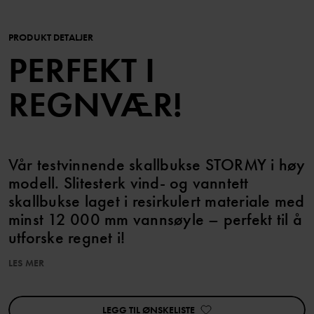
PRODUKT DETALJER
PERFEKT I
REGNVÆR!
Vår testvinnende skallbukse STORMY i høy
modell. Slitesterk vind- og vanntett
skallbukse laget i resirkulert materiale med
minst 12 000 mm vannsøyle – perfekt til å
utforske regnet i!
LES MER
EGENSKAPER:
• Vind- og vanntett med helteipede sømmer
LEGG TIL ØNSKELISTE
• Slitesterkt materiale i resirkulert polyamid med god pusteevne