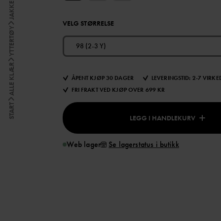
JAKKER
VELG STØRRELSE
YTTERTØY
98 (2-3 Y)
ALLE KLÆR
ÅPENT KJØP 30 DAGER
LEVERINGSTID: 2-7 VIRK
FRI FRAKT VED KJØP OVER 699 KR
START
LEGG I HANDLEKURV
Web lager
Se lagerstatus i butikk