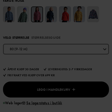
FARGE
:
ROSA
VELG STØRRELSE
STØRRELSESGUIDE
80 (9-12 M)
ÅPENT KJØP 30 DAGER
LEVERINGSTID: 2-7 VIRKEDAGER
FRI FRAKT VED KJØP OVER 699 KR
LEGG I HANDLEKURV
Web lager
Se lagerstatus i butikk