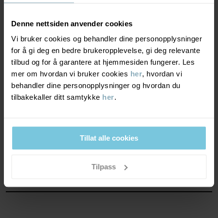
Pusteevne minst 3000g/m²/24t
God pusteevne. Plagget passer for lett aktive leker.
Denne nettsiden anvender cookies
Vi bruker cookies og behandler dine personopplysninger
VINDTETTHET
6/6
for å gi deg en bedre brukeropplevelse, gi deg relevante
tilbud og for å garantere at hjemmesiden fungerer. Les
Vindtett membran
mer om hvordan vi bruker cookies
her
, hvordan vi
behandler dine personopplysninger og hvordan du
Optimal vindbeskyttelse. Plagget stenger ute all vind.
tilbakekaller ditt samtykke
her
.
MATERIALE & PLEIERÅD
Tillat alle cookies
BÆREKRAFT
Materiale
Tilpass
OUTER FABRIC
LEVERING OG RETUR
100% Polyester Recycled
Levering & retur