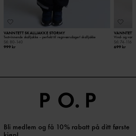
VANNTETT SKALLJAKKE STORMY
VANNTETT 
Testvinnende skalljakke – perfekt til regnværsdager! skalljakke
Vind- og vannte
Stl
:
80-140
Stl
:
74-116
999 kr
699 kr
Bli medlem og få 10% rabatt på ditt første
kjøp!