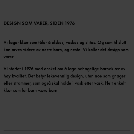
Medlemsfordeler
TikTok
Presse
Medlemsvilkår
LinkedIn
Tilgjengelighet for nettinnhold
Bli medlem
DESIGN SOM VARER, SIDEN 1976
Vi lager klær som tåler å elskes, vaskes og slites. Og som til slutt
kan arves videre av neste barn, og neste. Vi kaller det design som
varer.
Vi startet i 1976 med ønsket om å lage behagelige barneklær av
høy kvalitet. Det betyr lekevennlig design, uten noe som gnager
eller strammer, som også skal holde i vask etter vask. Helt enkelt
klær som lar barn være barn.