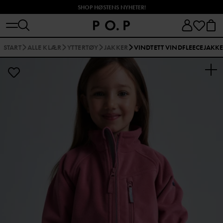
SHOP HØSTENS NYHETER!
START
ALLE KLÆR
YTTERTØY
JAKKER
VINDTETT VINDFLEECEJAKK