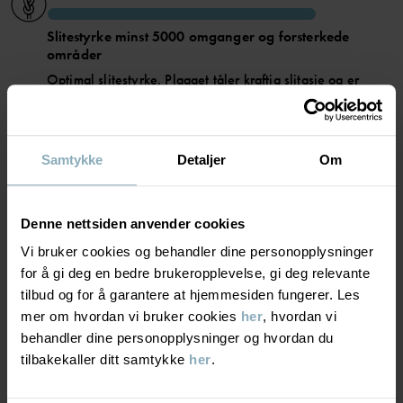
• Helteipede sømmer som gjør plagget helt vanntett
• Vindtett materiale som stenger vinden ute
Slitestyrke minst 5000 omganger og forsterkede
• Vannavvisende med BIONIC-FINISH® ECO-impregnering, en
teknologi som ikke benytter PFAS
områder
• Varm vattering i Primaloft
Optimal slitestyrke. Plagget tåler kraftig slitasje og er
• 3M-reflekser med 360 graders synlighet
ekstra slitesterkt takket være forsterkede områder. Tåler
alle typer aktiviteter.
Varenummer
:
60602527
Samtykke
Detaljer
Om
Produksjonsland
:
Kina
PUSTEEVNE
5/6
Fabrikk
:
Hangzhou Hualan Garments Co Ltd
Les mer
Pusteevne minst 5000g/m²/24t
Denne nettsiden anvender cookies
Meget god pusteevne. Plagget passer for aktive leker.
Vi bruker cookies og behandler dine personopplysninger
for å gi deg en bedre brukeropplevelse, gi deg relevante
tilbud og for å garantere at hjemmesiden fungerer. Les
ISOLASJON
4/6
mer om hvordan vi bruker cookies
her
, hvordan vi
behandler dine personopplysninger og hvordan du
Middels varm polstring
tilbakekaller ditt samtykke
her
.
God varme. Plagget holder barnet ditt varmt i kjølig
vintervær.