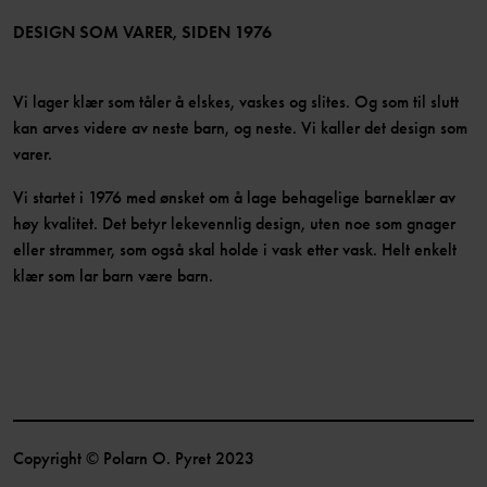
Bli medlem
DESIGN SOM VARER, SIDEN 1976
Vi lager klær som tåler å elskes, vaskes og slites. Og som til slutt
kan arves videre av neste barn, og neste. Vi kaller det design som
varer.
Vi startet i 1976 med ønsket om å lage behagelige barneklær av
høy kvalitet. Det betyr lekevennlig design, uten noe som gnager
eller strammer, som også skal holde i vask etter vask. Helt enkelt
klær som lar barn være barn.
Copyright © Polarn O. Pyret 2023