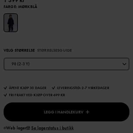
1 399 kr
FARGE
:
MØRKBLÅ
VELG STØRRELSE
STØRRELSESGUIDE
98 (2-3 Y)
ÅPENT KJØP 30 DAGER
LEVERINGSTID: 2-7 VIRKEDAGER
FRI FRAKT VED KJØP OVER 699 KR
LEGG I HANDLEKURV
Web lager
Se lagerstatus i butikk