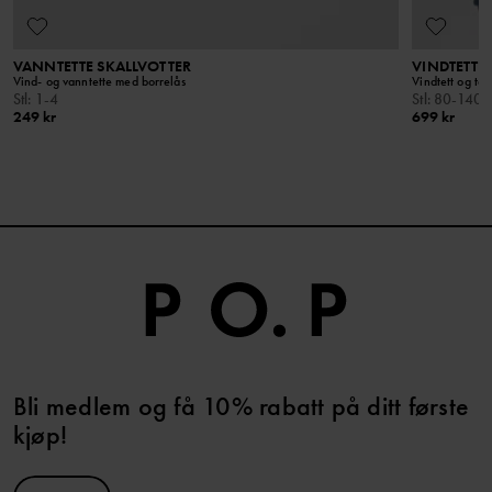
VANNTETTE SKALLVOTTER
VINDTETT 
Vind- og vanntette med borrelås
Vindtett og tål
Stl
:
1-4
Stl
:
80-140
249 kr
699 kr
Bli medlem og få 10% rabatt på ditt første
kjøp!