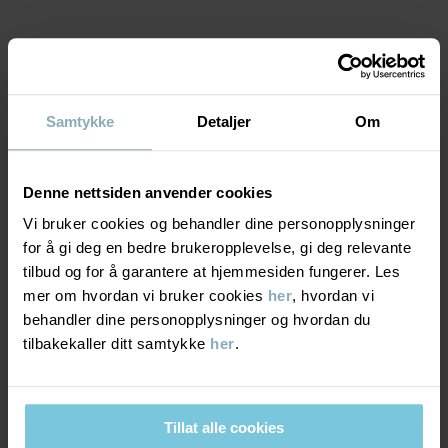
Varenummer
:
60602825
MATERIALE & PLEIERÅD
Produksjonsland
:
Kina
Fabrikk
:
Tonglu Ling Hui Knitting Co Ltd
Samtykke
Detaljer
Om
Les mer
BÆREKRAFT
Materiale
Denne nettsiden anvender cookies
LEVERING OG RETUR
50% Polyester Recycled
Vi bruker cookies og behandler dine personopplysninger
50% Wool
for å gi deg en bedre brukeropplevelse, gi deg relevante
Levering & retur
tilbud og for å garantere at hjemmesiden fungerer. Les
100% Polyester Recycled
mer om hvordan vi bruker cookies
her
, hvordan vi
behandler dine personopplysninger og hvordan du
Levering
DU KAN OGSÅ VÆRE INTERESSERT I DETTE
tilbakekaller ditt samtykke
her
.
Pleieråd
Vi tilbyr fri frakt over 699 kr, og leveringstiden er 1–4 dager. I
VASK
kassen vises de tilgjengelige leveringsalternativene på bakgrunn
av postnummeret som ordren skal leveres til.
Tillat alle cookies
30 °C ullprogram