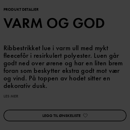
PRODUKT DETALJER
VARM OG GOD
Ribbestrikket lue i varm ull med mykt
fleecefôr i resirkulert polyester. Luen går
godt ned over ørene og har en liten brem
foran som beskytter ekstra godt mot vær
og vind. På toppen av hodet sitter en
dekorativ dusk.
LES MER
De minste størrelsene har knytebånd under haken som holder luen
på plass.
LEGG TIL ØNSKELISTE
Ullen i dette plagget er sertifisert i henhold til RWS, Responsible
Wool Standard. Les mer på https://www.polarnopyret.no/pop-
cares/hallbara-plagg/vara-hallbarhetsmarkningar