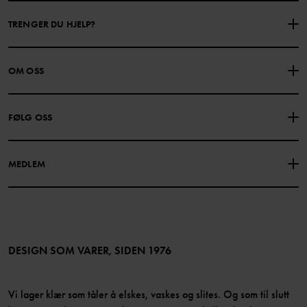
TRENGER DU HJELP?
KONTAKTE OSS
VANLIGE SPØRSMÅL
OM OSS
GAVEKORTSALDO
KJØPSVILKÅR
Om Polarn O. Pyret
FØLG OSS
PERSONVERNPOLICY
COOKIEPOLICY
Vår historie
Facebook
Finn våre butikker
MEDLEM
Instagram
Jobb
Medlemsfordeler
TikTok
Presse
Medlemsvilkår
LinkedIn
Tilgjengelighet for nettinnhold
Bli medlem
DESIGN SOM VARER, SIDEN 1976
Vi lager klær som tåler å elskes, vaskes og slites. Og som til slutt