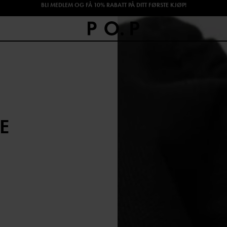
SHOP HØSTENS NYHETER!
E