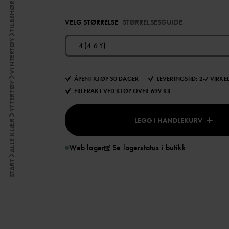
TILBEHØR
VELG STØRRELSE
STØRRELSESGUIDE
VINTERTØY
4 (4-6 Y)
ÅPENT KJØP 30 DAGER
LEVERINGSTID: 2-7 VIRK
YTTERTØY
FRI FRAKT VED KJØP OVER 699 KR
LEGG I HANDLEKURV
ALLE KLÆR
Web lager
Se lagerstatus i butikk
START