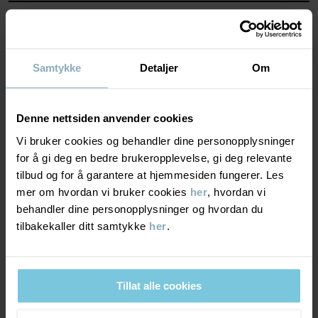
Wool Standard. Les mer på https://www.polarnopyret.se/pop-
cares/hallbara-plagg/vara-hallbarhetsmarkningar»
MATERIALE & PLEIERÅD
BÆREKRAFT
Produktsikkerhet:
Materiale
Samtykke
Detaljer
Om
KEEP AWAY FROM FIRE
LEVERING OG RETUR
Varenummer
:
60600160
100% Merino Wool
Denne nettsiden anvender cookies
Produksjonsland
:
Kina
Vi bruker cookies og behandler dine personopplysninger
Levering & retur
Pleieråd
Fabrikk
:
Qingdao Sino Textile Technique Co Ltd
for å gi deg en bedre brukeropplevelse, gi deg relevante
Les mer
tilbud og for å garantere at hjemmesiden fungerer. Les
VASK
mer om hvordan vi bruker cookies
her
, hvordan vi
Levering
DU KAN OGSÅ VÆRE INTERESSERT I DETTE
behandler dine personopplysninger og hvordan du
30 °C ullprogram
tilbakekaller ditt samtykke
her
.
BEST IN TEST
Vi tilbyr fri frakt over 699 kr, og leveringstiden er 1–4 dager. I
Må ikke blekes
kassen vises de tilgjengelige leveringsalternativene på bakgrunn
Må ikke tørketromles
av postnummeret som ordren skal leveres til.
Må ikke strykes
Tillat alle cookies
Må ikke renses