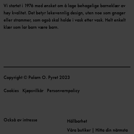
Vi startet i 1976 med ønsket om å lage behagelige barneklær av
høy kvalitet. Det betyr lekevennlig design, uten noe som gnager
eller strammer, som også skal holde i vask etter vask. Helt enkelt
klær som lar barn være barn.
Copyright © Polarn O. Pyret 2023
Cookies
Kjøpsvilkår
Personvernpolicy
Också av intresse
Hållbarhet
Våra butiker | Hitta din närmsta