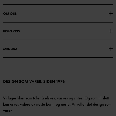
KONTAKTE OSS
VANLIGE SPØRSMÅL
OM OSS
GAVEKORTSALDO
KJØPSVILKÅR
Om Polarn O. Pyret
FØLG OSS
PERSONVERNPOLICY
COOKIEPOLICY
Vår historie
Facebook
Finn våre butikker
MEDLEM
Instagram
Jobb
Medlemsfordeler
TikTok
Presse
Medlemsvilkår
LinkedIn
Tilgjengelighet for nettinnhold
Bli medlem
DESIGN SOM VARER, SIDEN 1976
Vi lager klær som tåler å elskes, vaskes og slites. Og som til slutt
kan arves videre av neste barn, og neste. Vi kaller det design som
varer.