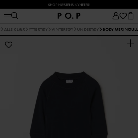
SHOP HØSTENS NYHETER!
T
ALLE KLÆR
YTTERTØY
VINTERTØY
UNDERTØY
BODY MERINOUL