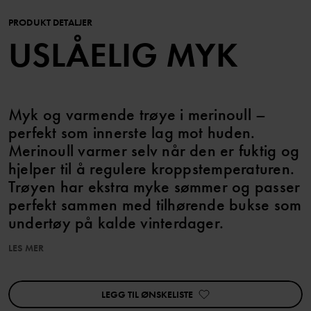
PRODUKT DETALJER
USLÅELIG MYK
Myk og varmende trøye i merinoull –
perfekt som innerste lag mot huden.
Merinoull varmer selv når den er fuktig og
hjelper til å regulere kroppstemperaturen.
Trøyen har ekstra myke sømmer og passer
perfekt sammen med tilhørende bukse som
undertøy på kalde vinterdager.
LES MER
Ullen i dette plagget er sertifisert i henhold til RWS, Responsible
Wool Standard. Les mer på https://www.polarnopyret.se/pop-
cares/hallbara-plagg/vara-hallbarhetsmarkningar»
LEGG TIL ØNSKELISTE