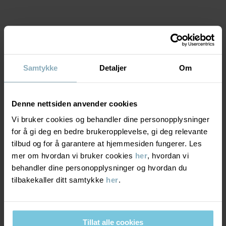
Varenummer
:
60603734
Produksjonsland
:
Kina
Fabrikk
:
Qingdao Sino Textile Technique Co Ltd
Les mer
MATERIALE & PLEIERÅD
Samtykke
Detaljer
Om
BÆREKRAFT
Materiale
Denne nettsiden anvender cookies
LEVERING OG RETUR
100% Wool Merino
Vi bruker cookies og behandler dine personopplysninger
for å gi deg en bedre brukeropplevelse, gi deg relevante
tilbud og for å garantere at hjemmesiden fungerer. Les
Levering & retur
Pleieråd
mer om hvordan vi bruker cookies
her
, hvordan vi
behandler dine personopplysninger og hvordan du
VASK
tilbakekaller ditt samtykke
her
.
Levering
DU KAN OGSÅ VÆRE INTERESSERT I DETTE
30 °C ullprogram
Vi tilbyr fri frakt over 699 kr, og leveringstiden er 1–4 dager. I
Må ikke blekes
kassen vises de tilgjengelige leveringsalternativene på bakgrunn
Må ikke tørketromles
Tillat alle cookies