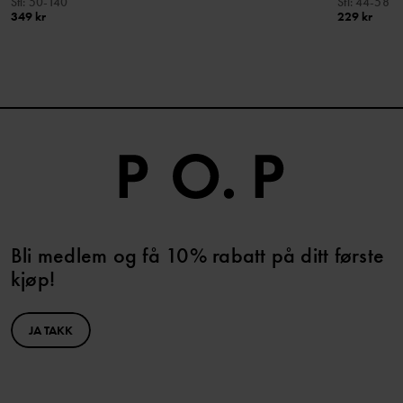
Stl
:
50-140
Stl
:
44-58
349 kr
229 kr
Bli medlem og få 10% rabatt på ditt første
kjøp!
JA TAKK