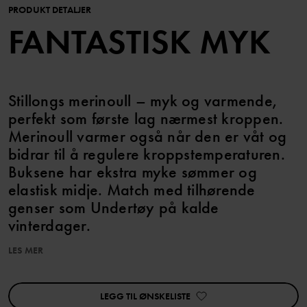
PRODUKT DETALJER
FANTASTISK MYK
Stillongs merinoull – myk og varmende,
perfekt som første lag nærmest kroppen.
Merinoull varmer også når den er våt og
bidrar til å regulere kroppstemperaturen.
Buksene har ekstra myke sømmer og
elastisk midje. Match med tilhørende
genser som Undertøy på kalde
vinterdager.
LES MER
Ullen i dette plagget er sertifisert i henhold til RWS, Responsible
Wool Standard. Les mer på https://www.polarnopyret.se/pop-
cares/hallbara-plagg/vara-hallbarhetsmarkningar»
LEGG TIL ØNSKELISTE