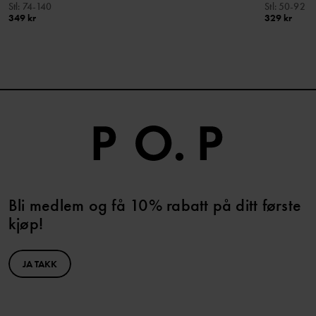
Stl
:
74-140
Stl
:
50-92
349 kr
329 kr
Bli medlem og få 10% rabatt på ditt første
kjøp!
JA TAKK