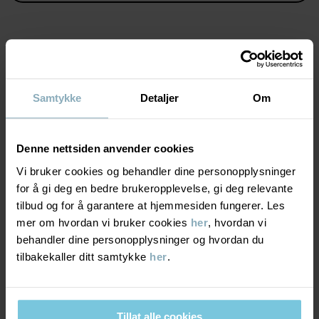
Produktsikkerhet:
KEEP AWAY FROM FIRE
Varenummer
:
60602564
MATERIALE & PLEIERÅD
Produksjonsland
:
Kina
Fabrikk
:
Qingdao Sino Textile Technique Co Ltd
Samtykke
Detaljer
Om
Les mer
BÆREKRAFT
Materiale
Denne nettsiden anvender cookies
LEVERING OG RETUR
Vi bruker cookies og behandler dine personopplysninger
100% Wool Merino
for å gi deg en bedre brukeropplevelse, gi deg relevante
tilbud og for å garantere at hjemmesiden fungerer. Les
Levering & retur
Pleieråd
mer om hvordan vi bruker cookies
her
, hvordan vi
behandler dine personopplysninger og hvordan du
VASK
tilbakekaller ditt samtykke
her
.
Levering
DU KAN OGSÅ VÆRE INTERESSERT I DETTE
30 °C ullprogram
BEST IN TEST
Vi tilbyr fri frakt over 699 kr, og leveringstiden er 1–4 dager. I
Må ikke blekes
kassen vises de tilgjengelige leveringsalternativene på bakgrunn
Tillat alle cookies