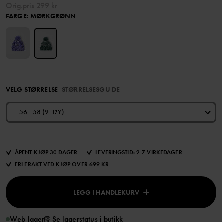
Orig.pris
299 kr
FARGE
:
MØRKGRØNN
VELG STØRRELSE
STØRRELSESGUIDE
56 - 58 (9-12Y)
ÅPENT KJØP 30 DAGER
LEVERINGSTID: 2-7 VIRKEDAGER
FRI FRAKT VED KJØP OVER 699 KR
LEGG I HANDLEKURV
Web lager
Se lagerstatus i butikk