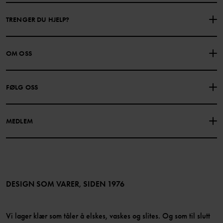
TRENGER DU HJELP?
KONTAKTE OSS
VANLIGE SPØRSMÅL
OM OSS
GAVEKORTSALDO
KJØPSVILKÅR
Om Polarn O. Pyret
FØLG OSS
PERSONVERNPOLICY
COOKIEPOLICY
Vår historie
Facebook
Finn våre butikker
MEDLEM
Instagram
Jobb
Medlemsfordeler
TikTok
Presse
Medlemsvilkår
LinkedIn
Tilgjengelighet for nettinnhold
Bli medlem
DESIGN SOM VARER, SIDEN 1976
Vi lager klær som tåler å elskes, vaskes og slites. Og som til slutt