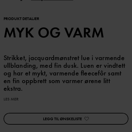
PRODUKT DETALJER
MYK OG VARM
Strikket, jacquardmønstret lue i varmende
ullblanding, med fin dusk. Luen er vindtett
og har et mykt, varmende fleecefôr samt
en fin oppbrett som varmer ørene litt
ekstra.
LES MER
Match med tilhørende votter!
Produktet er Superwash-behandlet, noe som gjør at det kan vaskes
LEGG TIL ØNSKELISTE
i maskin uten at det tover seg.
Produktsikkerhet: