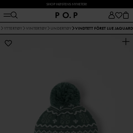
SHOP HØSTENS NYHETER!
R
YTTERTØY
VINTERTØY
UNDERTØY
VINDTETT FÔRET LUE JAQUAR