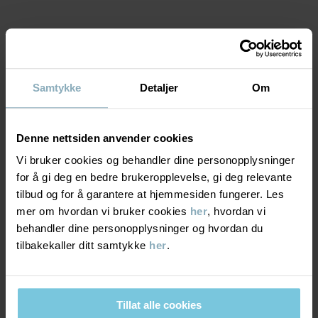
KEEP AWAY FROM FIRE
Varenummer
:
60602819
MATERIALE & PLEIERÅD
Produksjonsland
:
Kina
Fabrikk
:
Tonglu Ling Hui Knitting Co Ltd
Samtykke
Detaljer
Om
BÆREKRAFT
Materiale
Les mer
Denne nettsiden anvender cookies
LEVERING OG RETUR
50% Wool
Vi bruker cookies og behandler dine personopplysninger
50% Polyester Recycled
for å gi deg en bedre brukeropplevelse, gi deg relevante
Levering & retur
tilbud og for å garantere at hjemmesiden fungerer. Les
100% Polyester Recycled
mer om hvordan vi bruker cookies
her
, hvordan vi
behandler dine personopplysninger og hvordan du
Levering
DU KAN OGSÅ VÆRE INTERESSERT I DETTE
tilbakekaller ditt samtykke
her
.
Pleieråd
PO.P WEA
Vi tilbyr fri frakt over 699 kr, og leveringstiden er 1–4 dager. I
VASK
kassen vises de tilgjengelige leveringsalternativene på bakgrunn
Tillat alle cookies
av postnummeret som ordren skal leveres til.
30 °C ullprogram