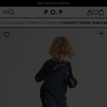
SHOP HØSTENS NYHETER!
RT
ALLE KLÆR
YTTERTØY
VINTERTØY
VANNTETT VATTERT SKIBUKSE