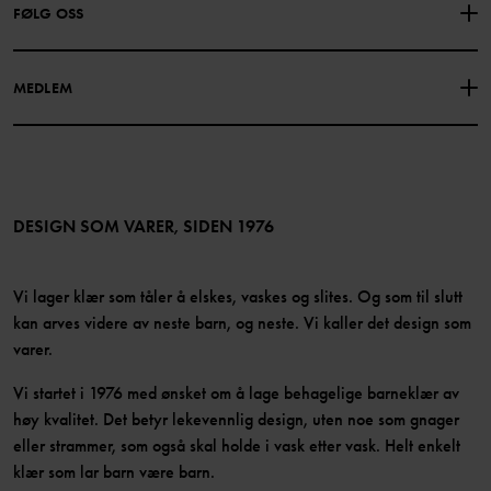
FØLG OSS
PERSONVERNPOLICY
COOKIEPOLICY
Vår historie
Facebook
Finn våre butikker
MEDLEM
Instagram
Jobb
Medlemsfordeler
TikTok
Presse
Medlemsvilkår
LinkedIn
Tilgjengelighet for nettinnhold
Bli medlem
DESIGN SOM VARER, SIDEN 1976
Vi lager klær som tåler å elskes, vaskes og slites. Og som til slutt
kan arves videre av neste barn, og neste. Vi kaller det design som
varer.
Vi startet i 1976 med ønsket om å lage behagelige barneklær av
høy kvalitet. Det betyr lekevennlig design, uten noe som gnager
eller strammer, som også skal holde i vask etter vask. Helt enkelt
klær som lar barn være barn.