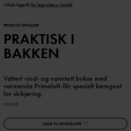
Web lager
Se lagerstatus i butikk
PRODUKT DETALJER
PRAKTISK I
BAKKEN
Vattert vind- og vanntett bukse med
varmende Primaloft-fôr spesielt beregnet
for skikjøring.
LES MER
Kombiner med tilhørende skijakke for et helt sett.
Dette produktet er en del av kolleksjonen PO.P On Adventure Ski
LEGG TIL ØNSKELISTE
Edition, som består av funksjonelle og varme klær for herlige
dager i bakker og snø.