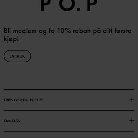
Bli medlem og få 10% rabatt på ditt første
kjøp!
JA TAKK
TRENGER DU HJELP?
KONTAKTE OSS
VANLIGE SPØRSMÅL
OM OSS
GAVEKORTSALDO
KJØPSVILKÅR
Om Polarn O. Pyret