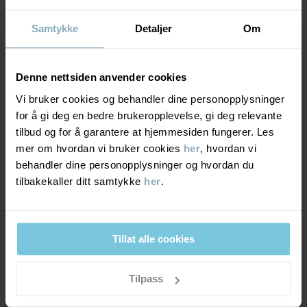
• Helteipede sømmer som gjør plagget helt vanntett
• Vindtett materiale som stenger vinden ute
• Vannavvisende med BIONIC-FINISH® ECO-impregnering, en
Samtykke
Detaljer
Om
teknologi som ikke benytter PFAS
ISOLASJON
4/6
• Varm vattering i Primaloft
• 3M-reflekser med 360 graders synlighet
• YKK-glidelås av høy kvalitet
Middels varm polstring
Denne nettsiden anvender cookies
Fôret i dette plagget er farget ved hjelp av Dope Dye, en effektiv
God varme. Plagget holder barnet ditt varmt i kjølig
Vi bruker cookies og behandler dine personopplysninger
og mer miljøvennlig produksjonsteknikk som gjør det mulig å spare
vintervær.
for å gi deg en bedre brukeropplevelse, gi deg relevante
opptil 50 % vann og redusere kjemikalieforbruket med opptil 85
%. CO2-utslippene reduseres med opptil 60 %.
tilbud og for å garantere at hjemmesiden fungerer. Les
mer om hvordan vi bruker cookies
her
, hvordan vi
VINDTETTHET
6/6
behandler dine personopplysninger og hvordan du
Varenummer
:
60601644
tilbakekaller ditt samtykke
her
.
Vindtett membran
Produksjonsland
:
Kina
Optimal vindbeskyttelse. Plagget stenger ute all vind.
Fabrikk
:
Hangzhou Hualan Garments Co Ltd
Les mer
Tillat alle cookies
MATERIALE & PLEIERÅD
Tilpass
BÆREKRAFT
Materiale