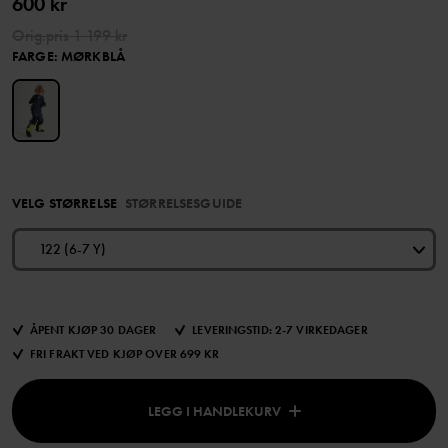
600 kr
Orig.pris
1 199 kr
FARGE
:
MØRKBLÅ
VELG STØRRELSE
STØRRELSESGUIDE
122 (6-7 Y)
ÅPENT KJØP 30 DAGER
LEVERINGSTID: 2-7 VIRKEDAGER
FRI FRAKT VED KJØP OVER 699 KR
LEGG I HANDLEKURV