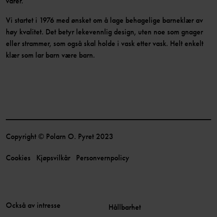
varer.
Vi startet i 1976 med ønsket om å lage behagelige barneklær av
høy kvalitet. Det betyr lekevennlig design, uten noe som gnager
eller strammer, som også skal holde i vask etter vask. Helt enkelt
klær som lar barn være barn.
Copyright © Polarn O. Pyret 2023
Cookies
Kjøpsvilkår
Personvernpolicy
Också av intresse
Hållbarhet