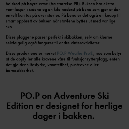
heiskort på høyre erme (fra størrelse 98). Buksen har ekstra
ventilasjon i sidene og en kile nederst på bena som gjør at den
enkelt kan tas på over støvler. På bena er det også en knapp til
smart oppbrett av buksen når støvlene byttes ut med vanlige
sko.
Disse plaggene passer perfekt i skibakken, selv om klærne
selvfølgelig også fungerer til andre vinteraktiviteter.
Disse produktene er merket
PO.P WeatherPro®
, noe som betyr
at de oppfyller alle kravene våre til funksjonsytterplagg, enten
det gjelder slitestyrke, vanntetthet, pusteevne eller
barnesikkerhet.
PO.P on Adventure Ski
Edition er designet for herlige
dager i bakken.