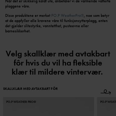
Når det er skikkelig kaldt ute, anbefaler vi de varmende vatterte
plaggene våre.
Disse produktene er merket
PO.P WeatherPro®
, noe som betyr
at de oppfyller alle kravene våre til funksjonsytterplagg, enten
det gjelder slitestyrke, vanntetthet, pusteevne eller
barnesikkerhet.
Velg skallklær med avtakbart
fôr hvis du vil ha fleksible
klær til mildere vintervær.
SKALLKLÆR MED AVTAKBART FÔR
PO.P WEATHER PRO®
PO.P WEA