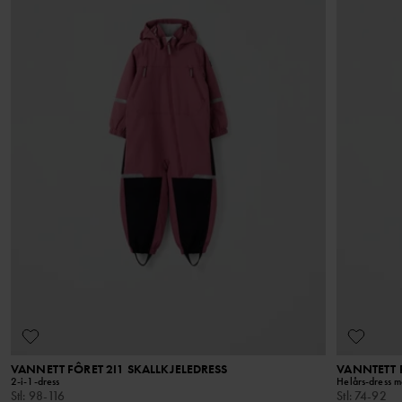
VANNETT FÔRET 2I1 SKALLKJELEDRESS
VANNTETT 
2-i-1-dress
Helårs-dress m
Stl
:
98-116
Stl
:
74-92