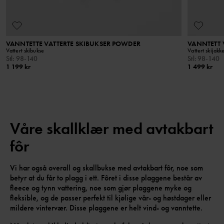
VANNTETTE VATTERTE SKIBUKSER POWDER
VANNTETT 
Vattert skibukse
Vattert skijakk
Stl
:
98-140
Stl
:
98-140
1 199 kr
1 499 kr
Våre skallklær med avtakbart
fôr
Vi har også overall og skallbukse med avtakbart fôr, noe som
betyr at du får to plagg i ett. Fôret i disse plaggene består av
fleece og tynn vattering, noe som gjør plaggene myke og
fleksible, og de passer perfekt til kjølige vår- og høstdager eller
mildere vintervær. Disse plaggene er helt vind- og vanntette.