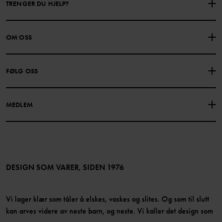
TRENGER DU HJELP?
KONTAKTE OSS
VANLIGE SPØRSMÅL
OM OSS
GAVEKORTSALDO
KJØPSVILKÅR
Om Polarn O. Pyret
FØLG OSS
PERSONVERNPOLICY
COOKIEPOLICY
Vår historie
Facebook
Finn våre butikker
MEDLEM
Instagram
Jobb
Medlemsfordeler
TikTok
Presse
Medlemsvilkår
LinkedIn
Tilgjengelighet for nettinnhold
Bli medlem
DESIGN SOM VARER, SIDEN 1976
Vi lager klær som tåler å elskes, vaskes og slites. Og som til slutt
kan arves videre av neste barn, og neste. Vi kaller det design som