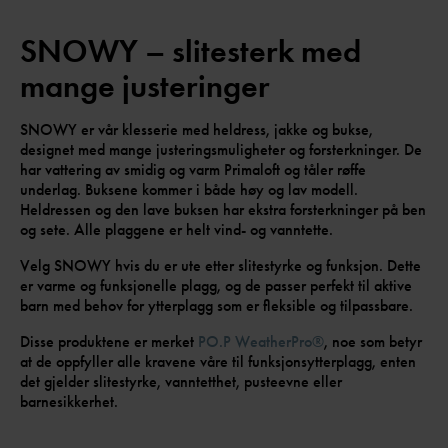
SNOWY – slitesterk med
mange justeringer
SNOWY er vår klesserie med heldress, jakke og bukse,
designet med mange justeringsmuligheter og forsterkninger. De
har vattering av smidig og varm Primaloft og tåler røffe
underlag. Buksene kommer i både høy og lav modell.
Heldressen og den lave buksen har ekstra forsterkninger på ben
og sete. Alle plaggene er helt vind- og vanntette.
Velg SNOWY hvis du er ute etter slitestyrke og funksjon. Dette
er varme og funksjonelle plagg, og de passer perfekt til aktive
barn med behov for ytterplagg som er fleksible og tilpassbare.
Disse produktene er merket
PO.P WeatherPro®
, noe som betyr
at de oppfyller alle kravene våre til funksjonsytterplagg, enten
det gjelder slitestyrke, vanntetthet, pusteevne eller
barnesikkerhet.