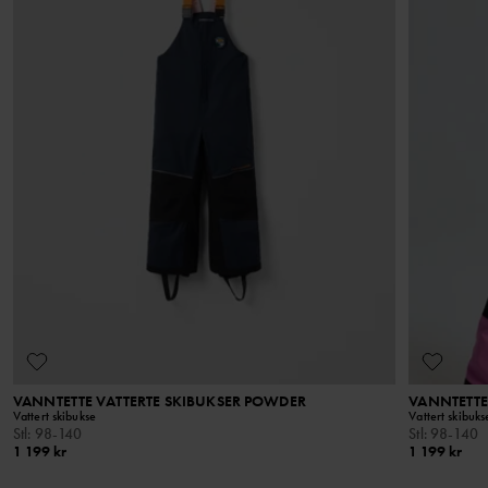
VANNTETTE VATTERTE SKIBUKSER POWDER
VANNTETTE
Vattert skibukse
Vattert skibuks
Stl
:
98-140
Stl
:
98-140
1 199 kr
1 199 kr