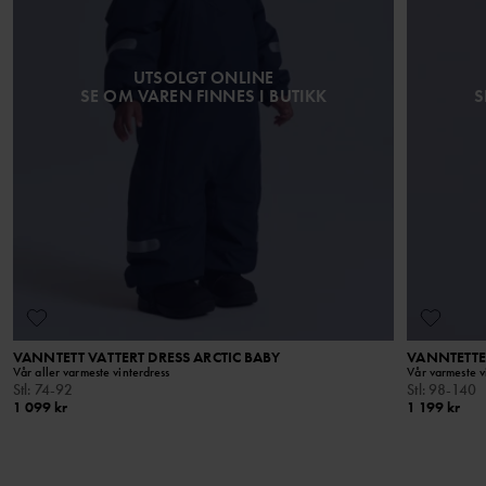
UTSOLGT ONLINE
SE OM VAREN FINNES I BUTIKK
S
VANNTETT VATTERT DRESS ARCTIC BABY
VANNTETTE
Vår aller varmeste vinterdress
Vår varmeste v
Stl
:
74-92
Stl
:
98-140
1 099 kr
1 199 kr