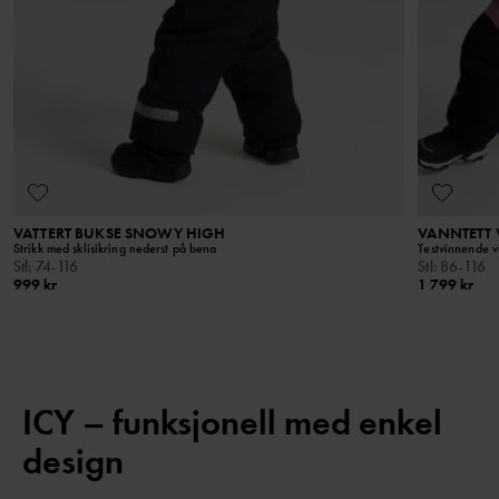
VATTERT BUKSE SNOWY HIGH
VANNTETT 
Strikk med sklisikring nederst på bena
Testvinnende vi
Stl
:
74-116
Stl
:
86-116
999 kr
1 799 kr
ICY – funksjonell med enkel
design