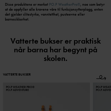
Disse produktene er merket
PO.P WeatherPro®
, noe som betyr
at de oppfyller alle kravene våre til funksjonsytterplagg, enten
det gjelder slitestyrke, vanntetthet, pusteevne eller
barnesikkerhet.
Vatterte bukser er praktisk
når barna har begynt på
skolen.
VATTERTE BUKSER
PO.P WEATHER PRO®
PO.P WEA
PO.P ADVENTURE
PO.P ADVE