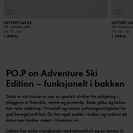
VATTERT JAKKE
VATTERT J
Vår varmeste jakke
Vår varmeste j
Stl
:
98-140
Stl
:
98-140
1 399 kr
1 399 kr
PO.P on Adventure Ski
Edition – funksjonelt i bakken
Dette er vår klesserie som er spesielt utviklet for skikjøring –
plaggene er fleksible, varme og pustende. Både jakke og bukse
har varm vattering i Primaloft og smarte justeringsmuligheter for
god bevegelsesfrihet. De har også snølås i midjen og nederst på
bena som hindrer snøen i å komme inn.
Jakken har myke vrangborder med tommelhull og en lomme til