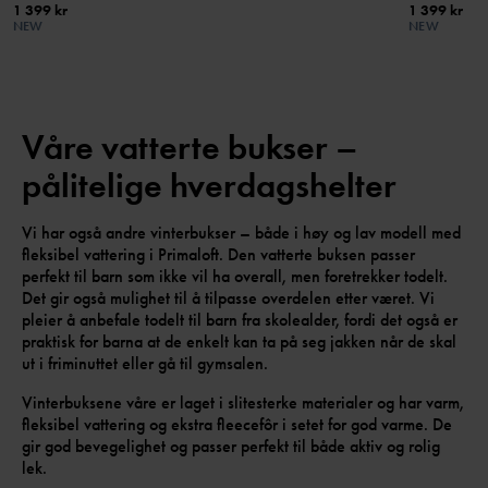
1 399 kr
1 399 kr
NEW
NEW
Våre vatterte bukser –
pålitelige hverdagshelter
Vi har også andre vinterbukser – både i høy og lav modell med
fleksibel vattering i Primaloft. Den vatterte buksen passer
perfekt til barn som ikke vil ha overall, men foretrekker todelt.
Det gir også mulighet til å tilpasse overdelen etter været. Vi
pleier å anbefale todelt til barn fra skolealder, fordi det også er
praktisk for barna at de enkelt kan ta på seg jakken når de skal
ut i friminuttet eller gå til gymsalen.
Vinterbuksene våre er laget i slitesterke materialer og har varm,
fleksibel vattering og ekstra fleecefôr i setet for god varme. De
gir god bevegelighet og passer perfekt til både aktiv og rolig
lek.