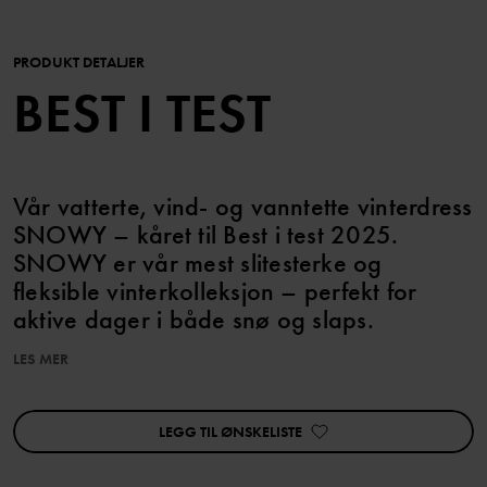
PRODUKT DETALJER
BEST I TEST
Vår vatterte, vind- og vanntette vinterdress
SNOWY – kåret til Best i test 2025.
SNOWY er vår mest slitesterke og
fleksible vinterkolleksjon – perfekt for
aktive dager i både snø og slaps.
LES MER
EGENSKAPER:
• Kåret til Best i test av panelet på bäst-i-test.se 2025
• Vind- og vanntett
LEGG TIL ØNSKELISTE
• Ekstra slitesterkt stoff på knær og sete
• God pusteevne
• Fôr i smidig og varmende Primaloft