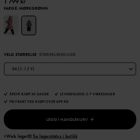
1 799 kr
FARGE
:
MØRKGRØNN
VELG STØRRELSE
STØRRELSESGUIDE
86 (1-1.5 Y)
ÅPENT KJØP 30 DAGER
LEVERINGSTID: 2-7 VIRKEDAGER
FRI FRAKT VED KJØP OVER 699 KR
LEGG I HANDLEKURV
Web lager
Se lagerstatus i butikk