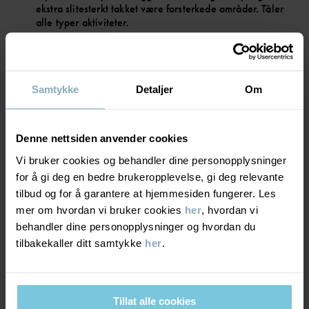
ekstra slitesterkt takket være forsterkede områder. Tåler
• Vannavvisende med BIONIC-FINISH® ECO-impregnering, en
teknologi som ikke benytter PFAS
alle typer aktiviteter.
• Varm vattering i Primaloft
• 3M-reflekser med 360 graders synlighet
• YKK-glidelås av høy kvalitet
PUSTEEVNE
5/6
Fôret i dette plagget er farget ved hjelp av Dope Dye, en effektiv
Samtykke
Detaljer
Om
og mer miljøvennlig produksjonsteknikk som gjør det mulig å spare
Pusteevne minst 5000g/m²/24t
opptil 50 % vann og redusere kjemikalieforbruket med opptil 85
%. CO2-utslippene reduseres med opptil 60 %.
Meget god pusteevne. Plagget passer for aktive leker.
Denne nettsiden anvender cookies
Varenummer
:
60602802
Vi bruker cookies og behandler dine personopplysninger
ISOLASJON
5/6
for å gi deg en bedre brukeropplevelse, gi deg relevante
Produksjonsland
:
Kina
tilbud og for å garantere at hjemmesiden fungerer. Les
Fabrikk
:
Hangzhou Hualan Garments Co Ltd
Varm polstring
mer om hvordan vi bruker cookies
her
, hvordan vi
Les mer
Meget god varme. Plagget holder barnet ditt varmt i kaldt
behandler dine personopplysninger og hvordan du
vintervær.
tilbakekaller ditt samtykke
her
.
VINDTETTHET
6/6
Tillat alle cookies