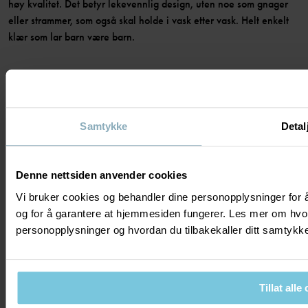
høy kvalitet. Det betyr lekevennlig design, uten noe som gnager
eller strammer, som også skal holde i vask etter vask. Helt enkelt
klær som lar barn være barn.
Samtykke
Detal
Copyright © Polarn O. Pyret 2023
Denne nettsiden anvender cookies
Cookies
Kjøpsvilkår
Personvernpolicy
Vi bruker cookies og behandler dine personopplysninger for å
og for å garantere at hjemmesiden fungerer. Les mer om hvo
personopplysninger og hvordan du tilbakekaller ditt samtyk
Också av intresse
Hållbarhet
Våra butiker | Hitta din närmsta
Tillat alle
butik