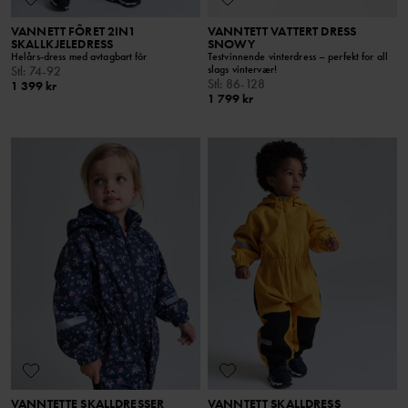
VANNETT FÔRET 2IN1
VANNTETT VATTERT DRESS
SKALLKJELEDRESS
SNOWY
Helårs-dress med avtagbart fôr
Testvinnende vinterdress – perfekt for all
slags vintervær!
Stl
:
74-92
Stl
:
86-128
1 399 kr
1 799 kr
VANNTETTE SKALLDRESSER
VANNTETT SKALLDRESS