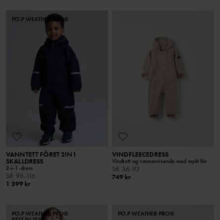
PO.P WEATHER PRO®
VANNTETT FÔRET 2IN1
VINDFLEECEDRESS
SKALLDRESS
Vindtett og vannavvisende med mykt fôr
2-i-1-dress
Stl
:
56-92
Stl
:
98-116
749 kr
1 399 kr
PO.P WEATHER PRO®
PO.P WEATHER PRO®
BEST IN TEST