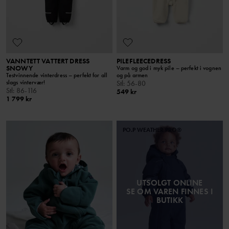
VANNTETT VATTERT DRESS
PILEFLEECEDRESS
SNOWY
Varm og god i myk pile – perfekt i vognen
Testvinnende vinterdress – perfekt for all
og på armen
slags vintervær!
Stl
:
56-80
Stl
:
86-116
549 kr
1 799 kr
PO.P WEATHER PRO®
UTSOLGT ONLINE
SE OM VAREN FINNES I
BUTIKK