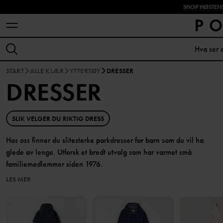
SHOP HØSTENS
START
ALLE KLÆR
YTTERTØY
DRESSER
DRESSER
SLIK VELGER DU RIKTIG DRESS
Hos oss finner du slitesterke parkdresser for barn som du vil ha
glede av lenge. Utforsk et bredt utvalg som har varmet små
familiemedlemmer siden 1976.
LES MER