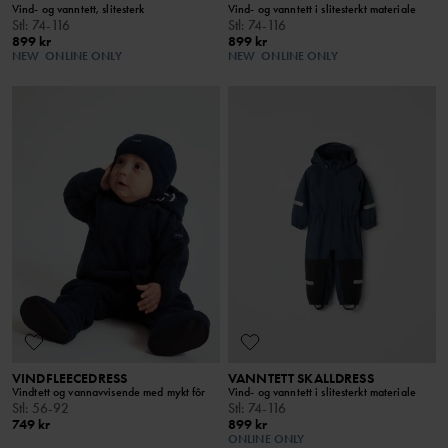
Vind- og vanntett, slitesterk
Vind- og vanntett i slitesterkt materiale
Stl
:
74-116
Stl
:
74-116
899 kr
899 kr
NEW
ONLINE ONLY
NEW
ONLINE ONLY
VINDFLEECEDRESS
VANNTETT SKALLDRESS
Vindtett og vannavvisende med mykt fôr
Vind- og vanntett i slitesterkt materiale
Stl
:
56-92
Stl
:
74-116
749 kr
899 kr
ONLINE ONLY