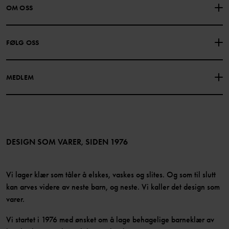
KONTAKTE OSS
VANLIGE SPØRSMÅL
OM OSS
GAVEKORTSALDO
KJØPSVILKÅR
Om Polarn O. Pyret
FØLG OSS
PERSONVERNPOLICY
COOKIEPOLICY
Vår historie
Facebook
Finn våre butikker
MEDLEM
Instagram
Jobb
Medlemsfordeler
TikTok
Presse
Medlemsvilkår
LinkedIn
Tilgjengelighet for nettinnhold
Bli medlem
DESIGN SOM VARER, SIDEN 1976
Vi lager klær som tåler å elskes, vaskes og slites. Og som til slutt
kan arves videre av neste barn, og neste. Vi kaller det design som
varer.
Vi startet i 1976 med ønsket om å lage behagelige barneklær av