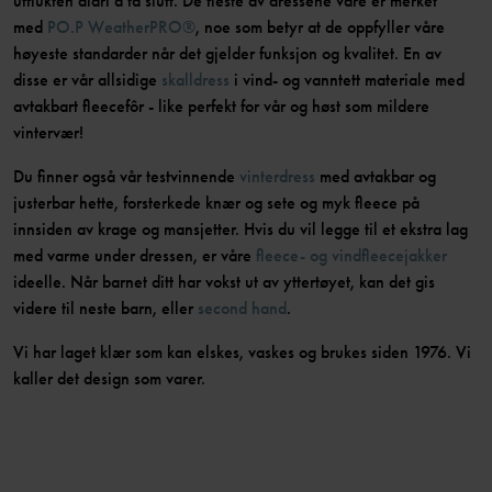
utflukten aldri å ta slutt. De fleste av dressene våre er merket
med
PO.P WeatherPRO®
, noe som betyr at de oppfyller våre
høyeste standarder når det gjelder funksjon og kvalitet. En av
disse er vår allsidige
skalldress
i vind- og vanntett materiale med
avtakbart fleecefôr - like perfekt for vår og høst som mildere
vintervær!
Du finner også vår testvinnende
vinterdress
med avtakbar og
justerbar hette, forsterkede knær og sete og myk fleece på
innsiden av krage og mansjetter. Hvis du vil legge til et ekstra lag
med varme under dressen, er våre
fleece- og vindfleecejakker
ideelle. Når barnet ditt har vokst ut av yttertøyet, kan det gis
videre til neste barn, eller
second hand
.
Vi har laget klær som kan elskes, vaskes og brukes siden 1976. Vi
kaller det design som varer.