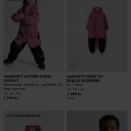
VANNTETT VATTERT DRESS
VANNETT FÔRET 2I1
SNOWY
SKALLKJELEDRESS
Testvinnende vinterdress – perfekt for all
2-i-1-dress
slags vintervær!
Stl
:
98-116
Stl
:
86-116
1 399 kr
1 799 kr
NEW
PO.P WEATHER PRO®