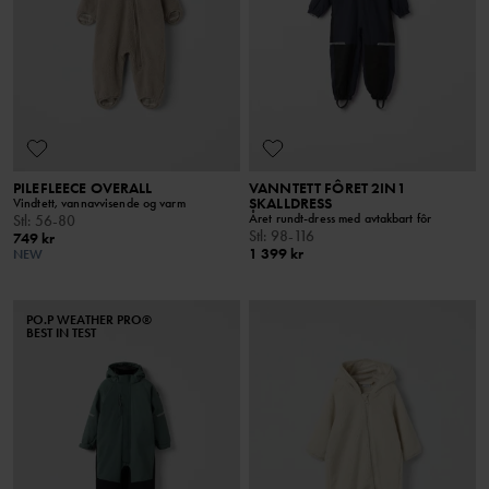
PILEFLEECE OVERALL
VANNTETT FÔRET 2IN1
SKALLDRESS
Vindtett, vannavvisende og varm
Året rundt-dress med avtakbart fôr
Stl
:
56-80
Stl
:
98-116
749 kr
1 399 kr
NEW
PO.P WEATHER PRO®
BEST IN TEST