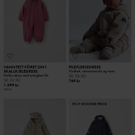
VANNTETT FÔRET 2IN1
PILEFLEECEDRESS
SKALLKJELEDRESS
Vindtett, vannavisende og varm
Helårs-dress med avtagbart fôr
Stl
:
56-80
Stl
:
74-92
749 kr
1 399 kr
NEW
PO.P WEATHER PRO®