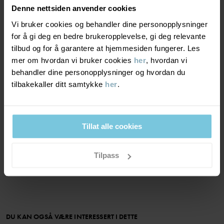
Denne nettsiden anvender cookies
VINDTETTHET
6/6
Vi bruker cookies og behandler dine personopplysninger
for å gi deg en bedre brukeropplevelse, gi deg relevante
Vindtett membran
tilbud og for å garantere at hjemmesiden fungerer. Les
Optimal vindbeskyttelse. Plagget stenger ute all vind.
mer om hvordan vi bruker cookies
her
, hvordan vi
behandler dine personopplysninger og hvordan du
tilbakekaller ditt samtykke
her
.
MATERIALE & PLEIERÅD
BÆREKRAFT
Materiale
Tillat alle cookies
OUTER FABRIC
LEVERING OG RETUR
Tilpass
100% Polyester Recycled
Levering & retur
LINING
100% Cotton Organic
Levering
DU KAN OGSÅ VÆRE INTERESSERT I DETTE