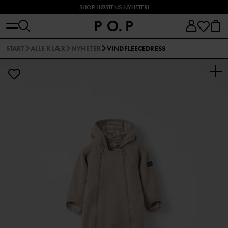
SHOP HØSTENS NYHETER!
START
ALLE KLÆR
NYHETER
VINDFLEECEDRESS