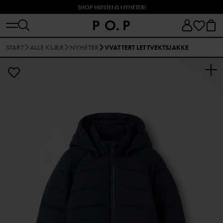
SHOP HØSTENS NYHETER!
START
ALLE KLÆR
NYHETER
VVATTERT LETTVEKTSJAKKE