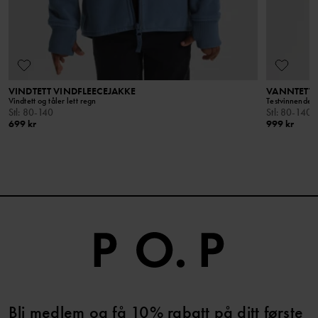
I vår vaskeguide finner du informasjon om hvordan du vasker og
tar vare på plaggene dine på best mulig måte.
LES MER
VINDTETT VINDFLEECEJAKKE
VANNTETT 
Vindtett og tåler lett regn
Testvinnende sk
Stl
:
80-140
Stl
:
80-140
699 kr
999 kr
Bli medlem og få 10% rabatt på ditt første