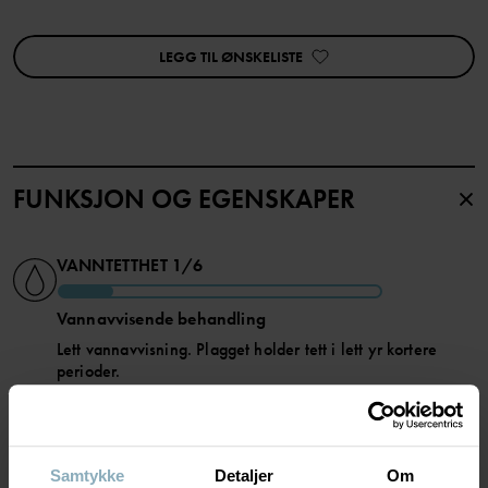
Egenskaper:
• Vindtett
• Vannavvisende med BIONIC-FINISH® ECO-impregnering, en
LEGG TIL ØNSKELISTE
teknologi som ikke benytter PFAS
• Avtakbar hette
• Reflekser med 360 graders synlighet
• Refleks langs glidelåsen
• Elastiske mansjetter
• To lommer foran (med glidelås fra størrelse 122)
• To innerlommer
FUNKSJON OG EGENSKAPER
Varenummer
:
60602572
VANNTETTHET
1/6
Produksjonsland
:
Bangladesh
Fabrikk
:
Wucho Fashion Limited
Vannavvisende behandling
Les mer
Lett vannavvisning. Plagget holder tett i lett yr kortere
perioder.
ISOLASJON
4/6
Samtykke
Detaljer
Om