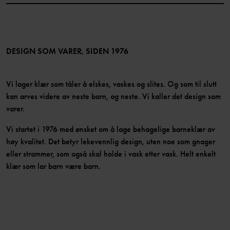
Medlemsfordeler
TikTok
Presse
Medlemsvilkår
LinkedIn
Tilgjengelighet for nettinnhold
Bli medlem
DESIGN SOM VARER, SIDEN 1976
Vi lager klær som tåler å elskes, vaskes og slites. Og som til slutt
kan arves videre av neste barn, og neste. Vi kaller det design som
varer.
Vi startet i 1976 med ønsket om å lage behagelige barneklær av
høy kvalitet. Det betyr lekevennlig design, uten noe som gnager
eller strammer, som også skal holde i vask etter vask. Helt enkelt
klær som lar barn være barn.