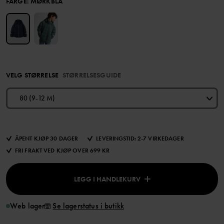
FARGE
:
MØRKBLÅ
VELG STØRRELSE
STØRRELSESGUIDE
80 (9-12 M)
ÅPENT KJØP 30 DAGER
LEVERINGSTID: 2-7 VIRKEDAGER
FRI FRAKT VED KJØP OVER 699 KR
LEGG I HANDLEKURV
Web lager
Se lagerstatus i butikk