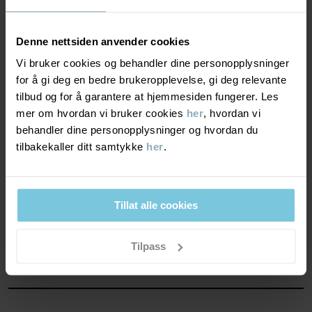
Middels varm polstring
God varme. Plagget holder barnet ditt varmt i kjølig
vintervær.
Denne nettsiden anvender cookies
Vi bruker cookies og behandler dine personopplysninger
for å gi deg en bedre brukeropplevelse, gi deg relevante
VINDTETTHET
3/6
tilbud og for å garantere at hjemmesiden fungerer. Les
mer om hvordan vi bruker cookies
her
, hvordan vi
Vindtette egenskaper
behandler dine personopplysninger og hvordan du
Lett vindbeskyttelse. Plagget stenger ute sterk vind.
tilbakekaller ditt samtykke
her
.
MATERIALE & PLEIERÅD
Tillat alle cookies
BÆREKRAFT
Materiale
Tilpass
OUTER FABRIC
LEVERING OG RETUR
100% Polyester Recycled