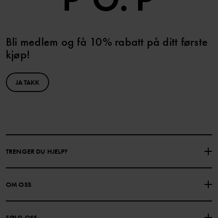
Bli medlem og få 10% rabatt på ditt første
kjøp!
JA TAKK
TRENGER DU HJELP?
KONTAKTE OSS
VANLIGE SPØRSMÅL
OM OSS
GAVEKORTSALDO
KJØPSVILKÅR
Om Polarn O. Pyret
FØLG OSS