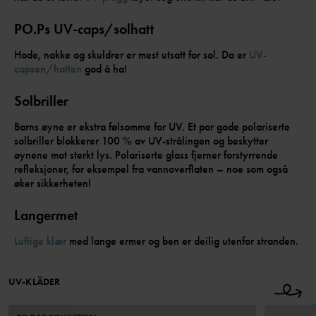
PO.Ps UV-caps/solhatt
Hode, nakke og skuldrer er mest utsatt for sol. Da er
UV-
capsen/hatten
god å ha!
Solbriller
Barns øyne er ekstra følsomme for UV. Et par gode polariserte
solbriller blokkerer 100 % av UV-strålingen og beskytter
øynene mot sterkt lys. Polariserte glass fjerner forstyrrende
refleksjoner, for eksempel fra vannoverflaten – noe som også
øker sikkerheten!
Langermet
Luftige klær
med lange ermer og ben er deilig utenfor stranden.
UV-KLÄDER