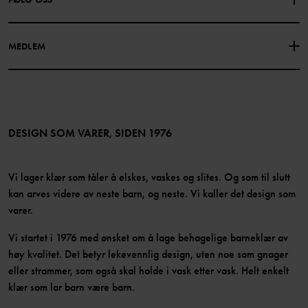
PERSONVERNPOLICY
COOKIEPOLICY
Vår historie
Facebook
Finn våre butikker
MEDLEM
Instagram
Jobb
Medlemsfordeler
TikTok
Presse
Medlemsvilkår
LinkedIn
Tilgjengelighet for nettinnhold
Bli medlem
DESIGN SOM VARER, SIDEN 1976
Vi lager klær som tåler å elskes, vaskes og slites. Og som til slutt
kan arves videre av neste barn, og neste. Vi kaller det design som
varer.
Vi startet i 1976 med ønsket om å lage behagelige barneklær av
høy kvalitet. Det betyr lekevennlig design, uten noe som gnager
eller strammer, som også skal holde i vask etter vask. Helt enkelt
klær som lar barn være barn.