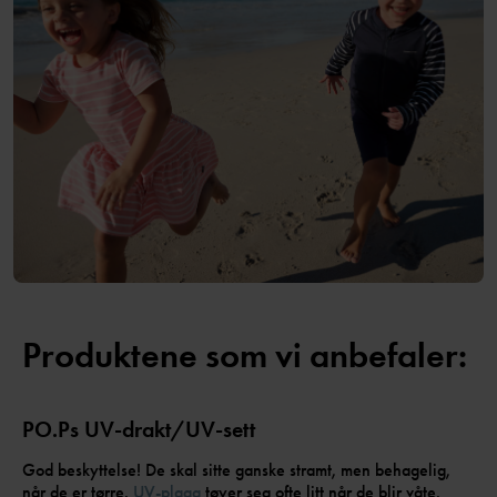
Produktene som vi anbefaler:
PO.Ps UV-drakt/UV-sett
God beskyttelse! De skal sitte ganske stramt, men behagelig,
når de er tørre.
UV-plagg
tøyer seg ofte litt når de blir våte.