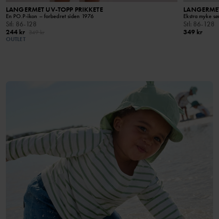
LANGERMET UV-TOPP PRIKKETE
LANGERME
En PO.P-ikon – forbedret siden 1976
Ekstra myke s
Stl
:
86-128
Stl
:
86-128
244 kr
349 kr
349 kr
OUTLET