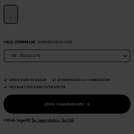
VELG STØRRELSE
STØRRELSESGUIDE
98 - 104 (2-4 Y)
ÅPENT KJØP 30 DAGER
LEVERINGSTID: 2-7 VIRKEDAGER
FRI FRAKT VED KJØP OVER 699 KR
LEGG I HANDLEKURV
Web lager
Se lagerstatus i butikk