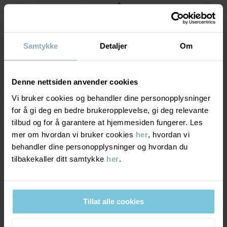
MATERIALE & PLEIERÅD
BÆREKRAFT
Materiale
Samtykke
Detaljer
Om
LEVERING OG RETUR
100% Polyester Recycled
Denne nettsiden anvender cookies
Vi bruker cookies og behandler dine personopplysninger
Levering & retur
100% Polyester Recycled
for å gi deg en bedre brukeropplevelse, gi deg relevante
tilbud og for å garantere at hjemmesiden fungerer. Les
Pleieråd
mer om hvordan vi bruker cookies
her
, hvordan vi
Levering
DU KAN OGSÅ VÆRE INTERESSERT I DETTE
behandler dine personopplysninger og hvordan du
tilbakekaller ditt samtykke
her
.
VASK
Vi tilbyr fri frakt over 699 kr, og leveringstiden er 1–4 dager. I
kassen vises de tilgjengelige leveringsalternativene på bakgrunn
40 °C maskinvask varm
av postnummeret som ordren skal leveres til.
Må ikke blekes
Tillat alle cookies
Må ikke tørketromles
Må ikke strykes