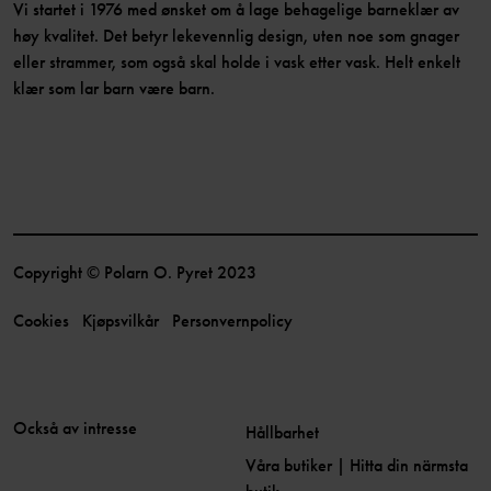
Vi startet i 1976 med ønsket om å lage behagelige barneklær av
høy kvalitet. Det betyr lekevennlig design, uten noe som gnager
eller strammer, som også skal holde i vask etter vask. Helt enkelt
klær som lar barn være barn.
Copyright © Polarn O. Pyret 2023
Cookies
Kjøpsvilkår
Personvernpolicy
Också av intresse
Hållbarhet
Våra butiker | Hitta din närmsta