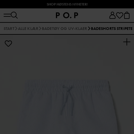
SHOP HØSTENS NYHETER!
START
ALLE KLÆR
BADETØY OG UV-KLAER
BADESHORTS STRIPETE