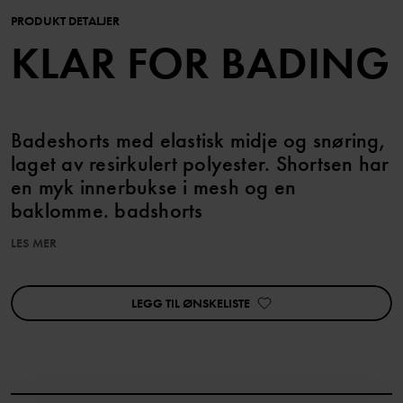
PRODUKT DETALJER
KLAR FOR BADING
Badeshorts med elastisk midje og snøring,
laget av resirkulert polyester. Shortsen har
en myk innerbukse i mesh og en
baklomme. badshorts
LES MER
Varenummer
:
60603565
Produksjonsland
:
Kina
Fabrikk
:
Mingyi Swimwear Factory Ltd
LEGG TIL ØNSKELISTE
Les mer