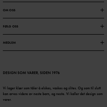
KONTAKTE OSS
VANLIGE SPØRSMÅL
OM OSS
GAVEKORTSALDO
KJØPSVILKÅR
Om Polarn O. Pyret
FØLG OSS
PERSONVERNPOLICY
COOKIEPOLICY
Vår historie
Facebook
Finn våre butikker
MEDLEM
Instagram
Jobb
Medlemsfordeler
TikTok
Presse
Medlemsvilkår
LinkedIn
Tilgjengelighet for nettinnhold
Bli medlem
DESIGN SOM VARER, SIDEN 1976
Vi lager klær som tåler å elskes, vaskes og slites. Og som til slutt
kan arves videre av neste barn, og neste. Vi kaller det design som
varer.