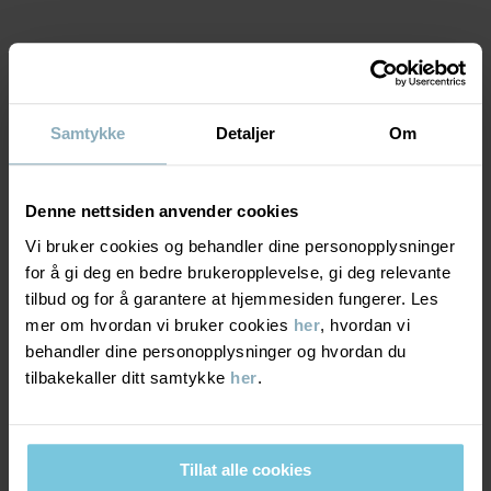
Varenummer
:
60603349
Produksjonsland
:
Bangladesh
MATERIALE & PLEIERÅD
Fabrikk
:
Les mer
Samtykke
Detaljer
Om
BÆREKRAFT
Materiale
Denne nettsiden anvender cookies
LEVERING OG RETUR
95% Cotton Organic
Vi bruker cookies og behandler dine personopplysninger
5% Elastane
for å gi deg en bedre brukeropplevelse, gi deg relevante
Levering & retur
tilbud og for å garantere at hjemmesiden fungerer. Les
Pleieråd
mer om hvordan vi bruker cookies
her
, hvordan vi
behandler dine personopplysninger og hvordan du
Levering
DU KAN OGSÅ VÆRE INTERESSERT I DETTE
VASK
tilbakekaller ditt samtykke
her
.
40 °C maskinvask varm
Vi tilbyr fri frakt over 699 kr, og leveringstiden er 1–4 dager. I
Må ikke blekes
kassen vises de tilgjengelige leveringsalternativene på bakgrunn
Tillat alle cookies
av postnummeret som ordren skal leveres til.
Må ikke tørketromles