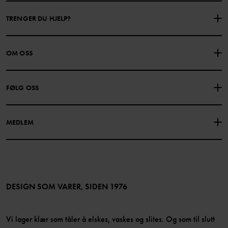
TRENGER DU HJELP?
KONTAKTE OSS
VANLIGE SPØRSMÅL
OM OSS
GAVEKORTSALDO
KJØPSVILKÅR
Om Polarn O. Pyret
FØLG OSS
PERSONVERNPOLICY
COOKIEPOLICY
Vår historie
Facebook
Finn våre butikker
MEDLEM
Instagram
Jobb
Medlemsfordeler
TikTok
Presse
Medlemsvilkår
LinkedIn
Tilgjengelighet for nettinnhold
Bli medlem
DESIGN SOM VARER, SIDEN 1976
Vi lager klær som tåler å elskes, vaskes og slites. Og som til slutt