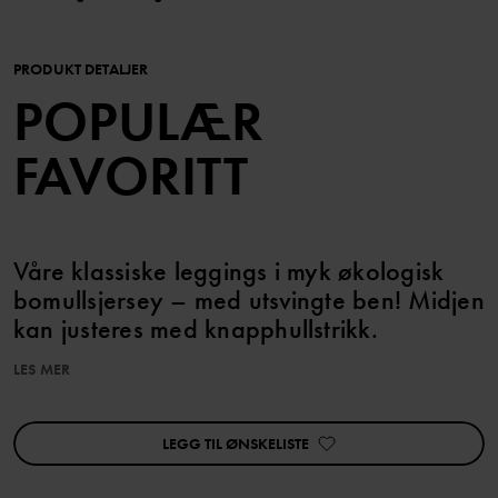
PRODUKT DETALJER
POPULÆR
FAVORITT
Våre klassiske leggings i myk økologisk
bomullsjersey – med utsvingte ben! Midjen
kan justeres med knapphullstrikk.
LES MER
Produktet inngår i vårt 3 for 2-tilbud, som ikke kan kombineres
med andre tilbud.
LEGG TIL ØNSKELISTE
Egenskaper:
• Regulerbar midje med knapphullsstrikk