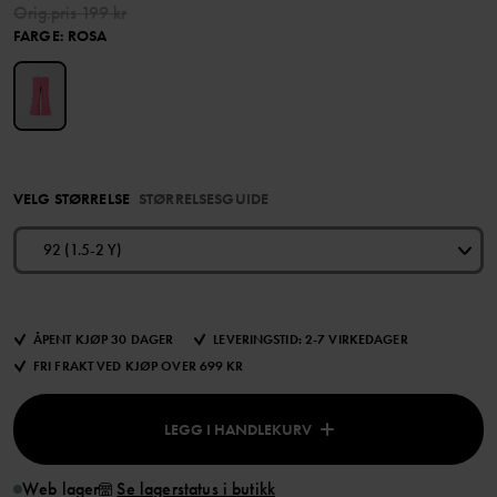
Orig.pris
199 kr
FARGE
:
ROSA
VELG STØRRELSE
STØRRELSESGUIDE
92 (1.5-2 Y)
ÅPENT KJØP 30 DAGER
LEVERINGSTID: 2-7 VIRKEDAGER
FRI FRAKT VED KJØP OVER 699 KR
LEGG I HANDLEKURV
Web lager
Se lagerstatus i butikk