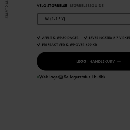
VELG STØRRELSE
STØRRELSESGUIDE
START
86 (1-1.5 Y)
ÅPENT KJØP 30 DAGER
LEVERINGSTID: 2-7 VIRK
FRI FRAKT VED KJØP OVER 699 KR
LEGG I HANDLEKURV
Web lager
Se lagerstatus i butikk