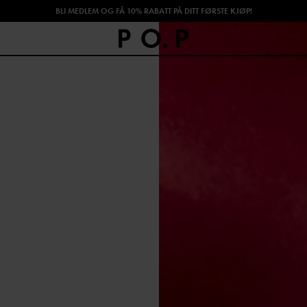
BLI MEDLEM OG FÅ 10% RABATT PÅ DITT FØRSTE KJØP!
SHOP HØSTENS NYHETER!