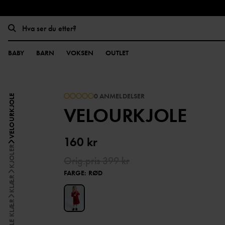
BABY
BARN
VOKSEN
OUTLET
0 ANMELDELSER
VELOURKJOLE
VELOURKJOLE
160 kr
KJOLER
Orig.pris
399 kr
FARGE
:
RØD
KLÆR
ALLE KLÆR