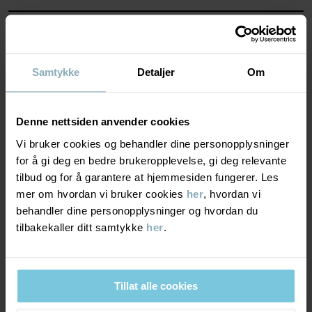
Produksjonsland
:
Kina
Fabrikk
:
Shunde Gain Rich Garment Co Ltd
MATERIALE & PLEIERÅD
Les mer
BÆREKRAFT
Samtykke
Detaljer
Om
Materiale
LEVERING OG RETUR
95% Polyester Recycled
Denne nettsiden anvender cookies
5% Elastane
Vi bruker cookies og behandler dine personopplysninger
Levering & retur
for å gi deg en bedre brukeropplevelse, gi deg relevante
Pleieråd
tilbud og for å garantere at hjemmesiden fungerer. Les
mer om hvordan vi bruker cookies
her
, hvordan vi
Levering
DU KAN OGSÅ VÆRE INTERESSERT I DETTE
VASK
behandler dine personopplysninger og hvordan du
tilbakekaller ditt samtykke
her
.
40 °C maskinvask varm
Vi tilbyr fri frakt over 699 kr, og leveringstiden er 1–4 dager. I
Må ikke blekes
kassen vises de tilgjengelige leveringsalternativene på bakgrunn
av postnummeret som ordren skal leveres til.
Må ikke tørketromles
Tillat alle cookies
Må ikke strykes