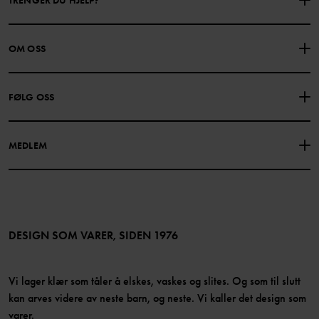
KONTAKTE OSS
VANLIGE SPØRSMÅL
OM OSS
GAVEKORTSALDO
KJØPSVILKÅR
Om Polarn O. Pyret
FØLG OSS
PERSONVERNPOLICY
COOKIEPOLICY
Vår historie
Facebook
Finn våre butikker
MEDLEM
Instagram
Jobb
Medlemsfordeler
TikTok
Presse
Medlemsvilkår
LinkedIn
Tilgjengelighet for nettinnhold
Bli medlem
DESIGN SOM VARER, SIDEN 1976
Vi lager klær som tåler å elskes, vaskes og slites. Og som til slutt
kan arves videre av neste barn, og neste. Vi kaller det design som
varer.