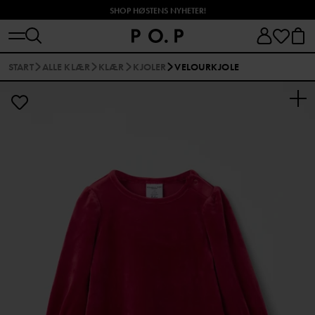
SHOP HØSTENS NYHETER!
START
ALLE KLÆR
KLÆR
KJOLER
VELOURKJOLE