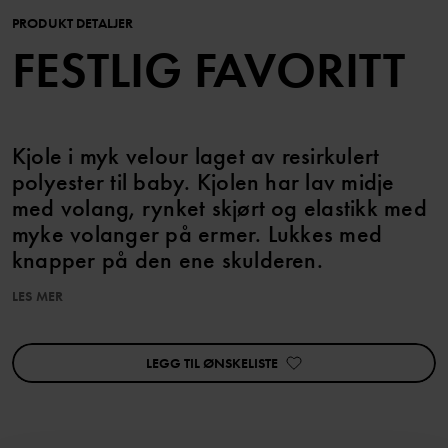
PRODUKT DETALJER
FESTLIG FAVORITT
Kjole i myk velour laget av resirkulert
polyester til baby. Kjolen har lav midje
med volang, rynket skjørt og elastikk med
myke volanger på ermer. Lukkes med
knapper på den ene skulderen.
LES MER
Plagget kan matches med søsken!
Produktsikkerhet:
LEGG TIL ØNSKELISTE
KEEP AWAY FROM FIRE
Varenummer
:
60603167