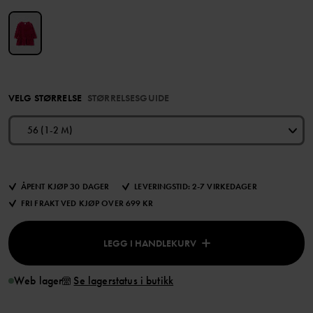
VELG STØRRELSE
STØRRELSESGUIDE
56 (1-2 M)
ÅPENT KJØP 30 DAGER
LEVERINGSTID: 2-7 VIRKEDAGER
FRI FRAKT VED KJØP OVER 699 KR
LEGG I HANDLEKURV
Web lager
Se lagerstatus i butikk