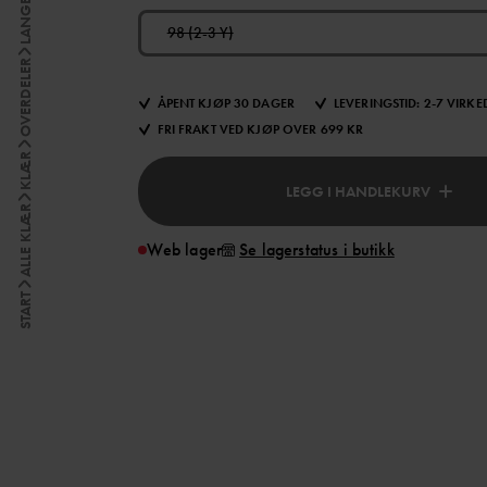
98 (2-3 Y)
OVERDELER
ÅPENT KJØP 30 DAGER
LEVERINGSTID: 2-7 VIRK
FRI FRAKT VED KJØP OVER 699 KR
KLÆR
LEGG I HANDLEKURV
ALLE KLÆR
Web lager
Se lagerstatus i butikk
START