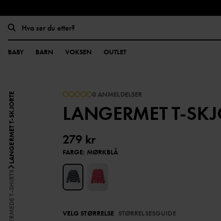
BABY
BARN
VOKSEN
OUTLET
0 ANMELDELSER
LANGERMET T-SKJORTE
LANGERMET T-SKJ
279 kr
FARGE
:
MØRKBLÅ
LANGERMEDE T-SHIRTS
VELG STØRRELSE
STØRRELSESGUIDE