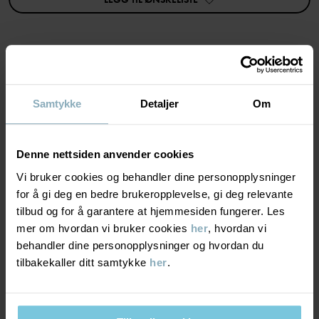
• Lange ermer
• Materiale: 95 % økologisk bomull, 5 % elastan
Varenummer
:
60603843
Produksjonsland
:
Tyrkia
MATERIALE & PLEIERÅD
Fabrikk
:
MTK ŞUBE - TYH ULUSLARARASI TEKSTİL
Samtykke
Detaljer
Om
Les mer
BÆREKRAFT
Materiale
Denne nettsiden anvender cookies
LEVERING OG RETUR
Vi bruker cookies og behandler dine personopplysninger
100% Cotton Organic
for å gi deg en bedre brukeropplevelse, gi deg relevante
tilbud og for å garantere at hjemmesiden fungerer. Les
Levering & retur
Pleieråd
mer om hvordan vi bruker cookies
her
, hvordan vi
behandler dine personopplysninger og hvordan du
VASK
tilbakekaller ditt samtykke
her
.
Levering
DU KAN OGSÅ VÆRE INTERESSERT I DETTE
60 °C maskinvask varm
Vi tilbyr fri frakt over 699 kr, og leveringstiden er 1–4 dager. I
Må ikke blekes