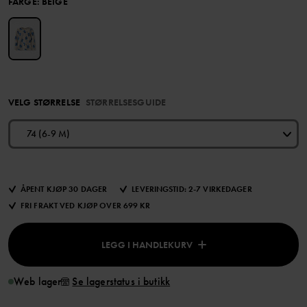
FARGE
:
BEIGE
VELG STØRRELSE
STØRRELSESGUIDE
74 (6-9 M)
ÅPENT KJØP 30 DAGER
LEVERINGSTID: 2-7 VIRKEDAGER
FRI FRAKT VED KJØP OVER 699 KR
LEGG I HANDLEKURV
Web lager
Se lagerstatus i butikk