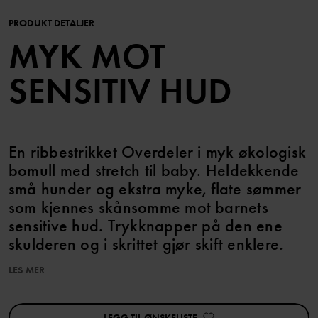
PRODUKT DETALJER
MYK MOT
SENSITIV HUD
En ribbestrikket Overdeler i myk økologisk
bomull med stretch til baby. Heldekkende
små hunder og ekstra myke, flate sømmer
som kjennes skånsomme mot barnets
sensitive hud. Trykknapper på den ene
skulderen og i skrittet gjør skift enklere.
LES MER
Egenskaper:
• Økologisk bomull, GOTS-sertifisert
• Myk jersey med stretch for bevegelsesfrihet
LEGG TIL ØNSKELISTE