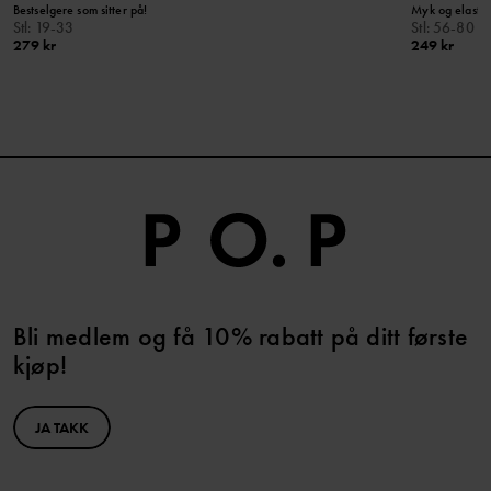
Bestselgere som sitter på!
Myk og elastisk
Stl
:
19-33
Stl
:
56-80
279 kr
249 kr
Bli medlem og få 10% rabatt på ditt første
kjøp!
JA TAKK