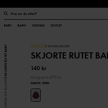
BABY
BARN
VOKSEN
OUTLET
0 ANMELDELSER
SKJORTE RUTET BABY
SKJORTE RUTET BA
140 kr
Orig.pris
279 kr
SKJORTER OG BLUSER
FARGE
:
RØD