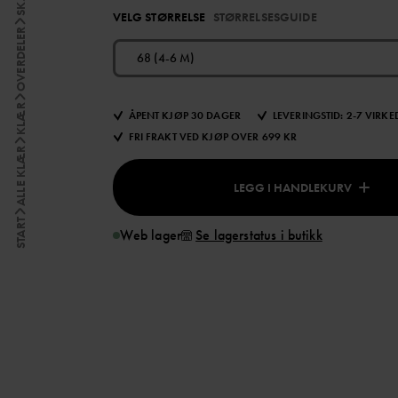
VELG STØRRELSE
STØRRELSESGUIDE
OVERDELER
68 (4-6 M)
KLÆR
ÅPENT KJØP 30 DAGER
LEVERINGSTID: 2-7 VIRK
FRI FRAKT VED KJØP OVER 699 KR
ALLE KLÆR
LEGG I HANDLEKURV
START
Web lager
Se lagerstatus i butikk