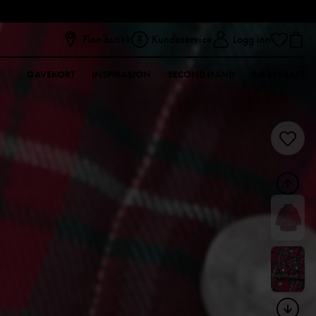
Finn butikk
Kundeservice
Logg inn
GAVEKORT
INSPIRASJON
SECOND HAND
BÆREKRAFT