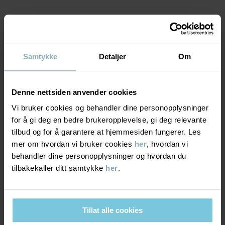
Fabrikk
:
Fareast Fashions Gear
Les mer
MATERIALE & PLEIERÅD
Samtykke
Detaljer
Om
BÆREKRAFT
Materiale
LEVERING OG RETUR
Denne nettsiden anvender cookies
100% Cotton Organic
Vi bruker cookies og behandler dine personopplysninger
for å gi deg en bedre brukeropplevelse, gi deg relevante
Levering & retur
Pleieråd
tilbud og for å garantere at hjemmesiden fungerer. Les
mer om hvordan vi bruker cookies
her
, hvordan vi
VASK
behandler dine personopplysninger og hvordan du
Levering
DU KAN OGSÅ VÆRE INTERESSERT I DETTE
40 °C maskinvask varm
tilbakekaller ditt samtykke
her
.
Vi tilbyr fri frakt over 699 kr, og leveringstiden er 1–4 dager. I
Må ikke blekes
kassen vises de tilgjengelige leveringsalternativene på bakgrunn
Må ikke tørketromles
av postnummeret som ordren skal leveres til.
Tillat alle cookies
Strykes på middels varme