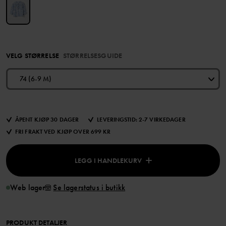
VELG STØRRELSE
STØRRELSESGUIDE
74 (6-9 M)
ÅPENT KJØP 30 DAGER
LEVERINGSTID: 2-7 VIRKEDAGER
FRI FRAKT VED KJØP OVER 699 KR
LEGG I HANDLEKURV
Web lager
Se lagerstatus i butikk
PRODUKT DETALJER