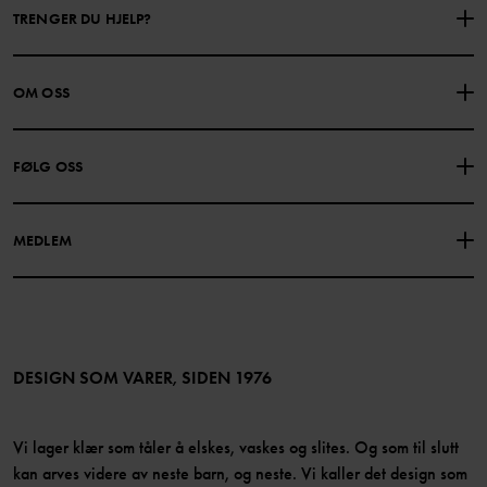
TRENGER DU HJELP?
KONTAKTE OSS
VANLIGE SPØRSMÅL
OM OSS
GAVEKORTSALDO
KJØPSVILKÅR
Om Polarn O. Pyret
FØLG OSS
PERSONVERNPOLICY
COOKIEPOLICY
Vår historie
Facebook
Finn våre butikker
MEDLEM
Instagram
Jobb
Medlemsfordeler
TikTok
Presse
Medlemsvilkår
LinkedIn
Tilgjengelighet for nettinnhold
Bli medlem
DESIGN SOM VARER, SIDEN 1976
Vi lager klær som tåler å elskes, vaskes og slites. Og som til slutt
kan arves videre av neste barn, og neste. Vi kaller det design som