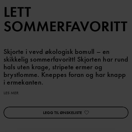
LETT
SOMMERFAVORITT
Skjorte i vevd økologisk bomull – en
skikkelig sommerfavoritt! Skjorten har rund
hals uten krage, stripete ermer og
brystlomme. Kneppes foran og har knapp
i ermekanten.
LES MER
Match med tilhørende bukse!
Perfekt for søskenmatch!
LEGG TIL ØNSKELISTE
Varenummer
:
60603672
Produksjonsland
:
India