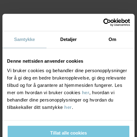
MATERIALE & PLEIERÅD
Samtykke
Detaljer
Om
BÆREKRAFT
Materiale
Denne nettsiden anvender cookies
LEVERING OG RETUR
100% Cotton Organic
Vi bruker cookies og behandler dine personopplysninger
for å gi deg en bedre brukeropplevelse, gi deg relevante
Levering & retur
tilbud og for å garantere at hjemmesiden fungerer. Les
Pleieråd
mer om hvordan vi bruker cookies
her
, hvordan vi
behandler dine personopplysninger og hvordan du
VASK
Levering
DU KAN OGSÅ VÆRE INTERESSERT I DETTE
tilbakekaller ditt samtykke
her
.
40 °C skånevask
Vi tilbyr fri frakt over 699 kr, og leveringstiden er 1–4 dager. I
Må ikke blekes
kassen vises de tilgjengelige leveringsalternativene på bakgrunn
Tillat alle cookies
Strykes på middels varme
av postnummeret som ordren skal leveres til.