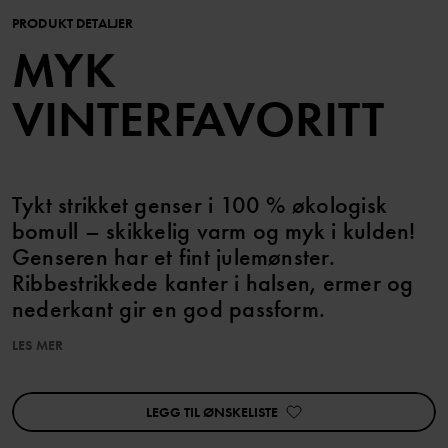
PRODUKT DETALJER
MYK
VINTERFAVORITT
Tykt strikket genser i 100 % økologisk
bomull – skikkelig varm og myk i kulden!
Genseren har et fint julemønster.
Ribbestrikkede kanter i halsen, ermer og
nederkant gir en god passform.
LES MER
Varenummer
:
60603101
Produksjonsland
:
Kina
Fabrikk
:
Zhangjiagang City Hancheng Dress Co Ltd
LEGG TIL ØNSKELISTE
Les mer