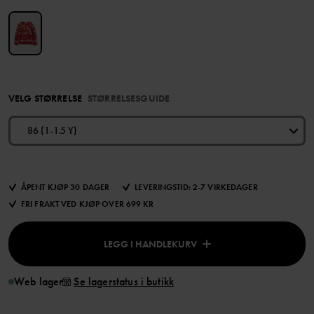
VELG STØRRELSE
STØRRELSESGUIDE
86 (1-1.5 Y)
ÅPENT KJØP 30 DAGER
LEVERINGSTID: 2-7 VIRKEDAGER
FRI FRAKT VED KJØP OVER 699 KR
LEGG I HANDLEKURV
Web lager
Se lagerstatus i butikk