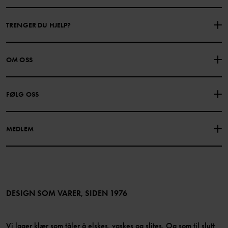
TRENGER DU HJELP?
KONTAKTE OSS
VANLIGE SPØRSMÅL
OM OSS
GAVEKORTSALDO
KJØPSVILKÅR
Om Polarn O. Pyret
FØLG OSS
PERSONVERNPOLICY
COOKIEPOLICY
Vår historie
Facebook
Finn våre butikker
MEDLEM
Instagram
Jobb
Medlemsfordeler
TikTok
Presse
Medlemsvilkår
LinkedIn
Tilgjengelighet for nettinnhold
Bli medlem
DESIGN SOM VARER, SIDEN 1976
Vi lager klær som tåler å elskes, vaskes og slites. Og som til slutt