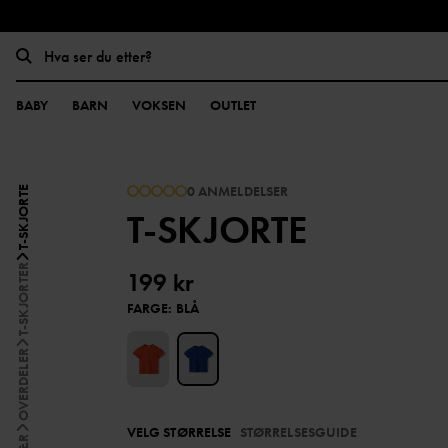
BABY
BARN
VOKSEN
OUTLET
0 ANMELDELSER
T-SKJORTE
T-SKJORTE
T-SKJORTER
199 kr
FARGE
:
BLÅ
OVERDELER
VELG STØRRELSE
STØRRELSESGUIDE