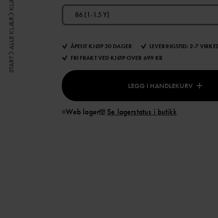
KLÆR
86 (1-1.5 Y)
ALLE KLÆR
ÅPENT KJØP 30 DAGER
LEVERINGSTID: 2-7 VIRK
FRI FRAKT VED KJØP OVER 699 KR
START
LEGG I HANDLEKURV
Web lager
Se lagerstatus i butikk