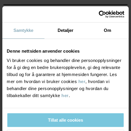
• Regulerbar midje med knapphullsstrikk
• Gylfen lukkes med trykknapp og glidelås
MATERIALE & PLEIERÅD
Varenummer
:
60602187
BÆREKRAFT
Samtykke
Detaljer
Om
Materiale
Produksjonsland
:
Bangladesh
Fabrikk
:
Babylon Casual Wear Ltd
Les mer
LEVERING OG RETUR
98% Cotton Organic
Denne nettsiden anvender cookies
2% Elastane
Vi bruker cookies og behandler dine personopplysninger
Levering & retur
for å gi deg en bedre brukeropplevelse, gi deg relevante
Pleieråd
tilbud og for å garantere at hjemmesiden fungerer. Les
mer om hvordan vi bruker cookies
her
, hvordan vi
Levering
DU KAN OGSÅ VÆRE INTERESSERT I DETTE
VASK
behandler dine personopplysninger og hvordan du
tilbakekaller ditt samtykke
her
.
40 °C maskinvask varm
Vi tilbyr fri frakt over 699 kr, og leveringstiden er 1–4 dager. I
Må ikke blekes
kassen vises de tilgjengelige leveringsalternativene på bakgrunn
av postnummeret som ordren skal leveres til.
Må ikke tørketromles
Tillat alle cookies
Strykes på middels varme