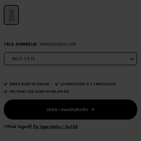
VELG STØRRELSE
STØRRELSESGUIDE
86 (1-1.5 Y)
ÅPENT KJØP 30 DAGER
LEVERINGSTID: 2-7 VIRKEDAGER
FRI FRAKT VED KJØP OVER 699 KR
LEGG I HANDLEKURV
Web lager
Se lagerstatus i butikk