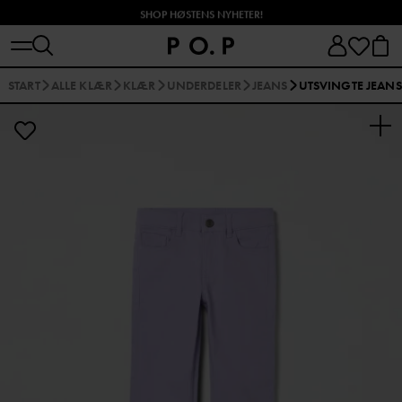
SHOP HØSTENS NYHETER!
START
ALLE KLÆR
KLÆR
UNDERDELER
JEANS
UTSVINGTE JEANS