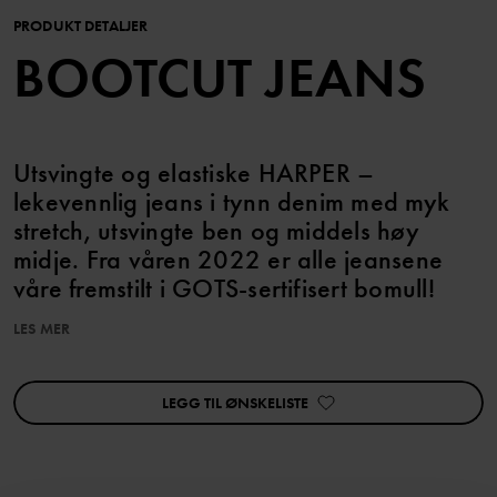
PRODUKT DETALJER
BOOTCUT JEANS
Utsvingte og elastiske HARPER –
lekevennlig jeans i tynn denim med myk
stretch, utsvingte ben og middels høy
midje. Fra våren 2022 er alle jeansene
våre fremstilt i GOTS-sertifisert bomull!
LES MER
Egenskaper:
• Utsvingte ben
LEGG TIL ØNSKELISTE
• Middels høy midje
• GOTS-sertifisert bomull
• Femlommersmodell
• Myk stretch
• Hemper i midjen til belte