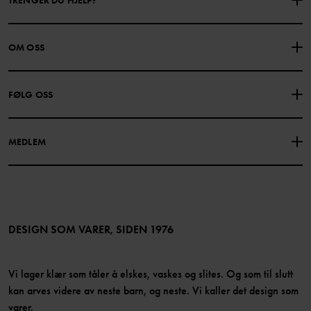
KONTAKTE OSS
VANLIGE SPØRSMÅL
OM OSS
GAVEKORTSALDO
KJØPSVILKÅR
Om Polarn O. Pyret
FØLG OSS
PERSONVERNPOLICY
COOKIEPOLICY
Vår historie
Facebook
Finn våre butikker
MEDLEM
Instagram
Jobb
Medlemsfordeler
TikTok
Presse
Medlemsvilkår
LinkedIn
Tilgjengelighet for nettinnhold
Bli medlem
DESIGN SOM VARER, SIDEN 1976
Vi lager klær som tåler å elskes, vaskes og slites. Og som til slutt
kan arves videre av neste barn, og neste. Vi kaller det design som
varer.