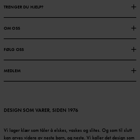
TRENGER DU HJELP?
KONTAKTE OSS
VANLIGE SPØRSMÅL
OM OSS
GAVEKORTSALDO
KJØPSVILKÅR
Om Polarn O. Pyret
FØLG OSS
PERSONVERNPOLICY
COOKIEPOLICY
Vår historie
Facebook
Finn våre butikker
MEDLEM
Instagram
Jobb
Medlemsfordeler
TikTok
Presse
Medlemsvilkår
LinkedIn
Tilgjengelighet for nettinnhold
Bli medlem
DESIGN SOM VARER, SIDEN 1976
Vi lager klær som tåler å elskes, vaskes og slites. Og som til slutt
kan arves videre av neste barn, og neste. Vi kaller det design som