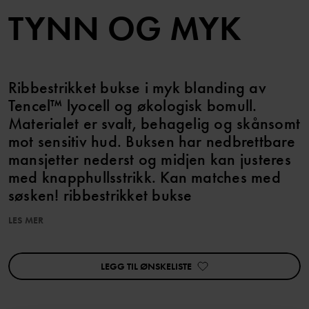
TYNN OG MYK
Ribbestrikket bukse i myk blanding av
Tencel™ lyocell og økologisk bomull.
Materialet er svalt, behagelig og skånsomt
mot sensitiv hud. Buksen har nedbrettbare
mansjetter nederst og midjen kan justeres
med knapphullsstrikk. Kan matches med
søsken! ribbestrikket bukse
LES MER
Varenummer
:
60603871
Produksjonsland
:
Bangladesh
Fabrikk
:
LEGG TIL ØNSKELISTE
Les mer