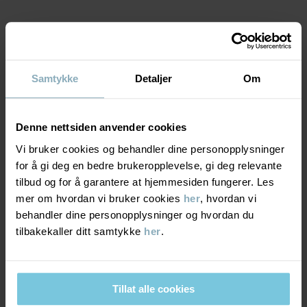
MATERIALE & PLEIERÅD
Samtykke
Detaljer
Om
BÆREKRAFT
Materiale
LEVERING OG RETUR
Denne nettsiden anvender cookies
48% Cotton Organic
47% Lyocell TENCEL™
Vi bruker cookies og behandler dine personopplysninger
5% Elastane
for å gi deg en bedre brukeropplevelse, gi deg relevante
Levering & retur
tilbud og for å garantere at hjemmesiden fungerer. Les
mer om hvordan vi bruker cookies
her
, hvordan vi
Pleieråd
behandler dine personopplysninger og hvordan du
Levering
DU KAN OGSÅ VÆRE INTERESSERT I DETTE
tilbakekaller ditt samtykke
her
.
VASK
Vi tilbyr fri frakt over 699 kr, og leveringstiden er 1–4 dager. I
40 °C maskinvask varm
kassen vises de tilgjengelige leveringsalternativene på bakgrunn
Må ikke blekes
av postnummeret som ordren skal leveres til.
Tillat alle cookies
Må ikke tørketromles