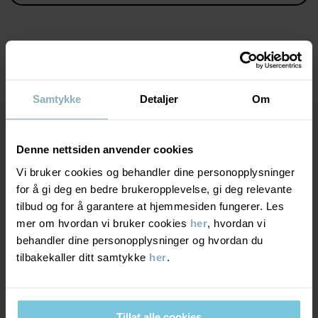
Varenummer
:
60602993
Produksjonsland
:
Bangladesh
Fabrikk
:
MATERIALE & PLEIERÅD
Les mer
Samtykke
Detaljer
Om
BÆREKRAFT
Materiale
Denne nettsiden anvender cookies
LEVERING OG RETUR
Vi bruker cookies og behandler dine personopplysninger
95% Cotton Organic
5% Elastane
for å gi deg en bedre brukeropplevelse, gi deg relevante
tilbud og for å garantere at hjemmesiden fungerer. Les
Levering & retur
mer om hvordan vi bruker cookies
her
, hvordan vi
Pleieråd
behandler dine personopplysninger og hvordan du
tilbakekaller ditt samtykke
her
.
Levering
DU KAN OGSÅ VÆRE INTERESSERT I DETTE
VASK
60 °C maskinvask varm
PO.P MAMA
PO.P MAM
Vi tilbyr fri frakt over 699 kr, og leveringstiden er 1–4 dager. I
Må ikke blekes
kassen vises de tilgjengelige leveringsalternativene på bakgrunn
Tillat alle cookies