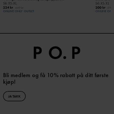
Stl
:
XS-XL
Stl
:
XS-XL
224 kr
200 kr
449 kr
399 
ONLINE ONLY
OUTLET
ONLINE ONL
Bli medlem og få 10% rabatt på ditt første
kjøp!
JA TAKK