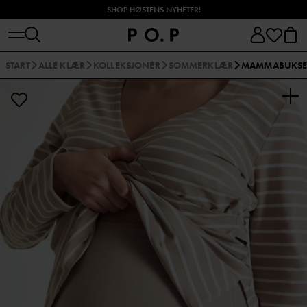
SHOP HØSTENS NYHETER!
START
ALLE KLÆR
KOLLEKSJONER
SOMMERKLÆR
MAMMABUKS