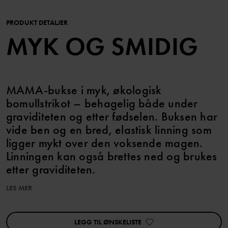
PRODUKT DETALJER
MYK OG SMIDIG
MAMA-bukse i myk, økologisk
bomullstrikot – behagelig både under
graviditeten og etter fødselen. Buksen har
vide ben og en bred, elastisk linning som
ligger mykt over den voksende magen.
Linningen kan også brettes ned og brukes
etter graviditeten.
LES MER
Match med den tilhørende gravidtoppen for et komplett sett.
Produktsikkerhet:
LEGG TIL ØNSKELISTE
KEEP AWAY FROM FIRE