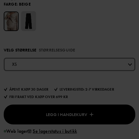
FARGE
:
BEIGE
VELG STØRRELSE
STØRRELSESGUIDE
XS
ÅPENT KJØP 30 DAGER
LEVERINGSTID: 2-7 VIRKEDAGER
FRI FRAKT VED KJØP OVER 699 KR
LEGG I HANDLEKURV
Web lager
Se lagerstatus i butikk