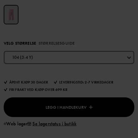
VELG STØRRELSE
STØRRELSESGUIDE
104 (3-4 Y)
ÅPENT KJØP 30 DAGER
LEVERINGSTID: 2-7 VIRKEDAGER
FRI FRAKT VED KJØP OVER 699 KR
LEGG I HANDLEKURV
Web lager
Se lagerstatus i butikk