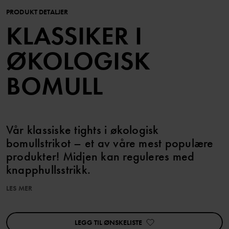
PRODUKT DETALJER
KLASSIKER I
ØKOLOGISK
BOMULL
Vår klassiske tights i økologisk
bomullstrikot – et av våre mest populære
produkter! Midjen kan reguleres med
knapphullsstrikk.
LES MER
Plagget kan søskenmatches!
Produktet inngår i vårt 3 for 2-tilbud, som ikke kan kombineres
med andre tilbud.
LEGG TIL ØNSKELISTE