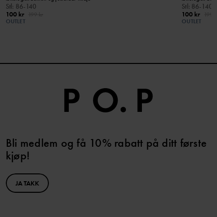
Stl
:
86-140
Stl
:
86-140
100 kr
100 kr
199 kr
199 k
OUTLET
OUTLET
Bli medlem og få 10% rabatt på ditt første
kjøp!
JA TAKK