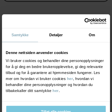
Egenskaper:
• Regulerbar midje med knapphullsstrikk
Varenummer
:
60602857
MATERIALE & PLEIERÅD
Produksjonsland
:
Bangladesh
Fabrikk
:
Samtykke
Detaljer
Om
Les mer
BÆREKRAFT
Materiale
Denne nettsiden anvender cookies
LEVERING OG RETUR
Vi bruker cookies og behandler dine personopplysninger
95% Cotton Organic
5% Elastane
for å gi deg en bedre brukeropplevelse, gi deg relevante
tilbud og for å garantere at hjemmesiden fungerer. Les
Levering & retur
mer om hvordan vi bruker cookies
her
, hvordan vi
Pleieråd
behandler dine personopplysninger og hvordan du
tilbakekaller ditt samtykke
her
.
Levering
DU KAN OGSÅ VÆRE INTERESSERT I DETTE
VASK
40 °C maskinvask varm
Vi tilbyr fri frakt over 699 kr, og leveringstiden er 1–4 dager. I
Må ikke blekes
kassen vises de tilgjengelige leveringsalternativene på bakgrunn
Tillat alle cookies