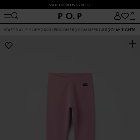
SHOP HØSTENS NYHETER!
START
ALLE KLÆR
KOLLEKSJONER
SOMMERKLÆR
PLAY TIGHTS