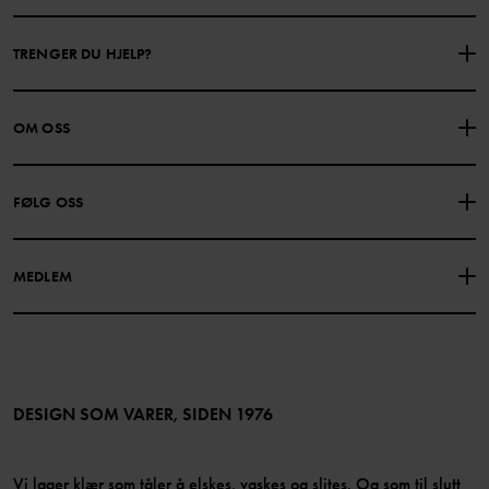
TRENGER DU HJELP?
KONTAKTE OSS
VANLIGE SPØRSMÅL
OM OSS
GAVEKORTSALDO
KJØPSVILKÅR
Om Polarn O. Pyret
FØLG OSS
PERSONVERNPOLICY
COOKIEPOLICY
Vår historie
Facebook
Finn våre butikker
MEDLEM
Instagram
Jobb
Medlemsfordeler
TikTok
Presse
Medlemsvilkår
LinkedIn
Tilgjengelighet for nettinnhold
Bli medlem
DESIGN SOM VARER, SIDEN 1976
Vi lager klær som tåler å elskes, vaskes og slites. Og som til slutt