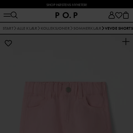
SHOP HØSTENS NYHETER!
START
ALLE KLÆR
KOLLEKSJONER
SOMMERKLÆR
VEVDE SHORTS