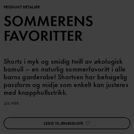
PRODUKT DETALJER
SOMMERENS
FAVORITTER
Shorts i myk og smidig twill av økologisk
bomull – en naturlig sommerfavoritt i alle
barns garderobe! Shortsen har behagelig
passform og midje som enkelt kan justeres
med knapphullsstrikk.
LES MER
Egenskaper:
• Femlommersmodell
• Myk stretch
LEGG TIL ØNSKELISTE
• Beltehemper i midjen
• Justerbar midje med knapphullsstrikk