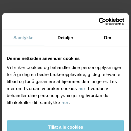
• Gylf med trykknapp og glidelås
Varenummer
:
60603711
MATERIALE & PLEIERÅD
Produksjonsland
:
Bangladesh
Fabrikk
:
Babylon Casual Wear Ltd
Samtykke
Detaljer
Om
Les mer
BÆREKRAFT
Materiale
Denne nettsiden anvender cookies
LEVERING OG RETUR
100% Cotton Organic
Vi bruker cookies og behandler dine personopplysninger
for å gi deg en bedre brukeropplevelse, gi deg relevante
Levering & retur
tilbud og for å garantere at hjemmesiden fungerer. Les
Pleieråd
mer om hvordan vi bruker cookies
her
, hvordan vi
behandler dine personopplysninger og hvordan du
VASK
Levering
DU KAN OGSÅ VÆRE INTERESSERT I DETTE
tilbakekaller ditt samtykke
her
.
40 °C maskinvask varm
Vi tilbyr fri frakt over 699 kr, og leveringstiden er 1–4 dager. I
Må ikke blekes
kassen vises de tilgjengelige leveringsalternativene på bakgrunn
Må ikke tørketromles
Tillat alle cookies
av postnummeret som ordren skal leveres til.