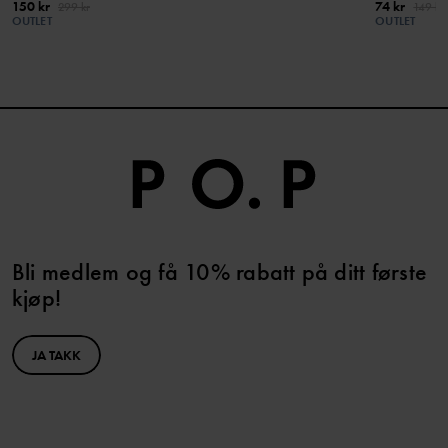
150 kr
74 kr
299 kr
149 kr
OUTLET
OUTLET
Bli medlem og få 10% rabatt på ditt første
kjøp!
JA TAKK