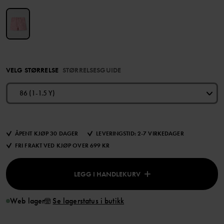
VELG STØRRELSE
STØRRELSESGUIDE
86 (1-1.5 Y)
ÅPENT KJØP 30 DAGER
LEVERINGSTID: 2-7 VIRKEDAGER
FRI FRAKT VED KJØP OVER 699 KR
LEGG I HANDLEKURV
Web lager
Se lagerstatus i butikk