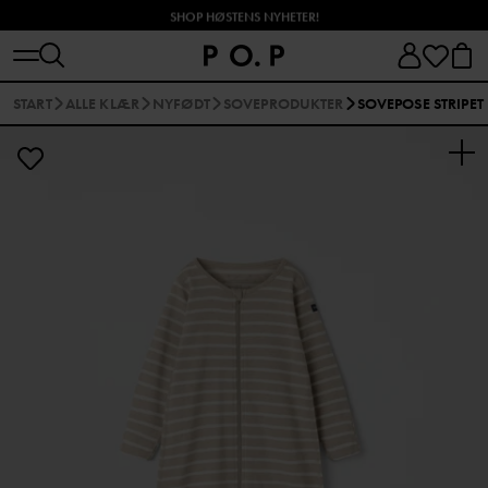
SHOP HØSTENS NYHETER!
START
ALLE KLÆR
NYFØDT
SOVEPRODUKTER
SOVEPOSE STRIPET