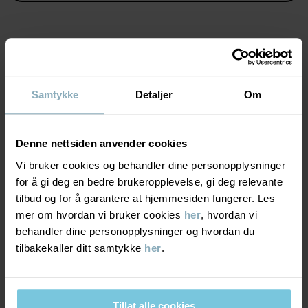
Varenummer
:
60603607
Produksjonsland
:
Kina
Fabrikk
:
Shunde Gain Rich Garment Co Ltd
Les mer
MATERIALE & PLEIERÅD
Samtykke
Detaljer
Om
BÆREKRAFT
Materiale
Denne nettsiden anvender cookies
LEVERING OG RETUR
Vi bruker cookies og behandler dine personopplysninger
100% Cotton Organic
for å gi deg en bedre brukeropplevelse, gi deg relevante
tilbud og for å garantere at hjemmesiden fungerer. Les
Levering & retur
Pleieråd
mer om hvordan vi bruker cookies
her
, hvordan vi
behandler dine personopplysninger og hvordan du
VASK
tilbakekaller ditt samtykke
her
.
Levering
DU KAN OGSÅ VÆRE INTERESSERT I DETTE
60 °C maskinvask varm
Vi tilbyr fri frakt over 699 kr, og leveringstiden er 1–4 dager. I
Må ikke blekes
kassen vises de tilgjengelige leveringsalternativene på bakgrunn
Tillat alle cookies