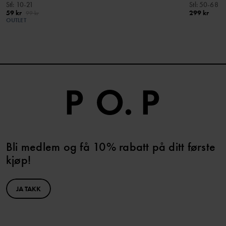
Stl
:
10-21
Stl
:
50-68
59 kr
299 kr
99 kr
OUTLET
Bli medlem og få 10% rabatt på ditt første
kjøp!
JA TAKK