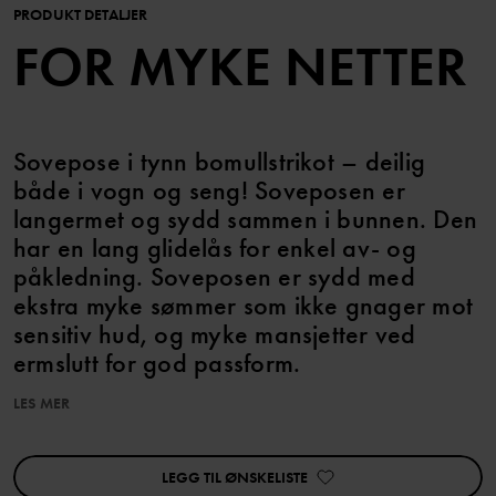
PRODUKT DETALJER
FOR MYKE NETTER
Sovepose i tynn bomullstrikot – deilig
både i vogn og seng! Soveposen er
langermet og sydd sammen i bunnen. Den
har en lang glidelås for enkel av- og
påkledning. Soveposen er sydd med
ekstra myke sømmer som ikke gnager mot
sensitiv hud, og myke mansjetter ved
ermslutt for god passform.
LES MER
Egenskaper:
• Ekstra myke, flate sømmer
• YKK-glidelås
LEGG TIL ØNSKELISTE