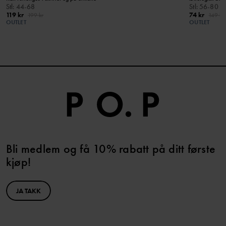
Stl
:
44-68
Stl
:
56-80
119 kr
74 kr
199 kr
149 kr
OUTLET
OUTLET
Bli medlem og få 10% rabatt på ditt første
kjøp!
JA TAKK