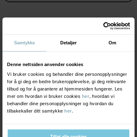
Egenskaper:
• Regulerbar midje med knapphullsstrikk
Produktsikkerhet:
KEEP AWAY FROM FIRE
MATERIALE & PLEIERÅD
Varenummer
:
60602701
Samtykke
Detaljer
Om
Produksjonsland
:
Bangladesh
BÆREKRAFT
Materiale
Fabrikk
:
Denne nettsiden anvender cookies
Les mer
LEVERING OG RETUR
Vi bruker cookies og behandler dine personopplysninger
95% Cotton Organic
5% Elastane
for å gi deg en bedre brukeropplevelse, gi deg relevante
tilbud og for å garantere at hjemmesiden fungerer. Les
Levering & retur
mer om hvordan vi bruker cookies
her
, hvordan vi
Pleieråd
behandler dine personopplysninger og hvordan du
tilbakekaller ditt samtykke
her
.
Levering
DU KAN OGSÅ VÆRE INTERESSERT I DETTE
VASK
60 °C maskinvask varm
Vi tilbyr fri frakt over 699 kr, og leveringstiden er 1–4 dager. I
Må ikke blekes
kassen vises de tilgjengelige leveringsalternativene på bakgrunn
Tillat alle cookies