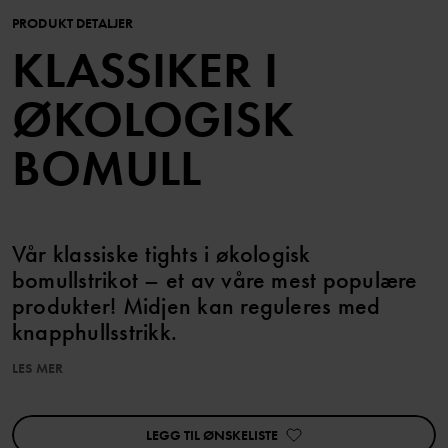
PRODUKT DETALJER
KLASSIKER I
ØKOLOGISK
BOMULL
Vår klassiske tights i økologisk
bomullstrikot – et av våre mest populære
produkter! Midjen kan reguleres med
knapphullsstrikk.
LES MER
Plagget kan søskenmatches!
Produktet inngår i vårt 3 for 2-tilbud, som ikke kan kombineres
med andre tilbud.
LEGG TIL ØNSKELISTE