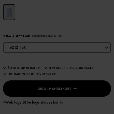
VELG STØRRELSE
STØRRELSESGUIDE
62 (2-4 M)
ÅPENT KJØP 30 DAGER
LEVERINGSTID: 2-7 VIRKEDAGER
FRI FRAKT VED KJØP OVER 699 KR
LEGG I HANDLEKURV
Web lager
Se lagerstatus i butikk