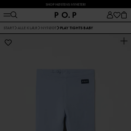
SHOP HØSTENS NYHETER!
START
ALLE KLÆR
NYFØDT
PLAY TIGHTS BABY