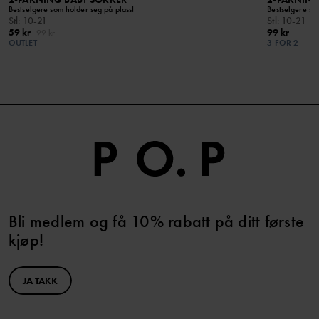
Bestselgere som holder seg på plass!
Bestselgere so
Stl
:
10-21
Stl
:
10-21
59 kr
99 kr
99 kr
OUTLET
3 FOR 2
Bli medlem og få 10% rabatt på ditt første
kjøp!
JA TAKK