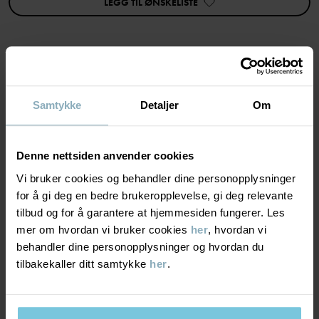
LEGG TIL ØNSKELISTE
Varenummer
:
60603457
Produksjonsland
:
Kina
Fabrikk
:
Shunde Gain Rich Garment Co Ltd
Les mer
MATERIALE & PLEIERÅD
Samtykke
Detaljer
Om
BÆREKRAFT
Materiale
Denne nettsiden anvender cookies
LEVERING OG RETUR
Vi bruker cookies og behandler dine personopplysninger
95% Cotton Organic
for å gi deg en bedre brukeropplevelse, gi deg relevante
5% Elastane
tilbud og for å garantere at hjemmesiden fungerer. Les
Levering & retur
mer om hvordan vi bruker cookies
her
, hvordan vi
Pleieråd
behandler dine personopplysninger og hvordan du
tilbakekaller ditt samtykke
her
.
Levering
DU KAN OGSÅ VÆRE INTERESSERT I DETTE
VASK
60 °C maskinvask varm
Vi tilbyr fri frakt over 699 kr, og leveringstiden er 1–4 dager. I