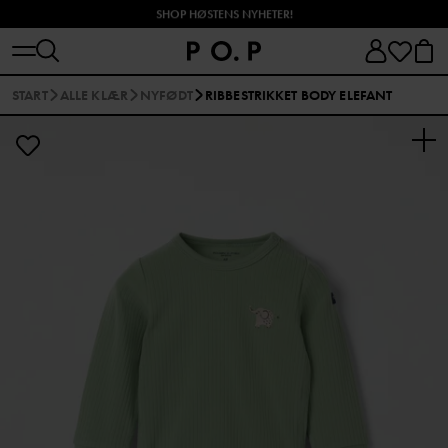
SHOP HØSTENS NYHETER!
START
ALLE KLÆR
NYFØDT
RIBBESTRIKKET BODY ELEFANT