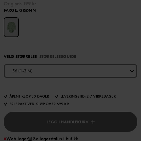
Orig.pris
199 kr
FARGE
:
GRØNN
VELG STØRRELSE
STØRRELSESGUIDE
56 (1-2 M)
ÅPENT KJØP 30 DAGER
LEVERINGSTID: 2-7 VIRKEDAGER
FRI FRAKT VED KJØP OVER 699 KR
LEGG I HANDLEKURV
Web lager
Se lagerstatus i butikk