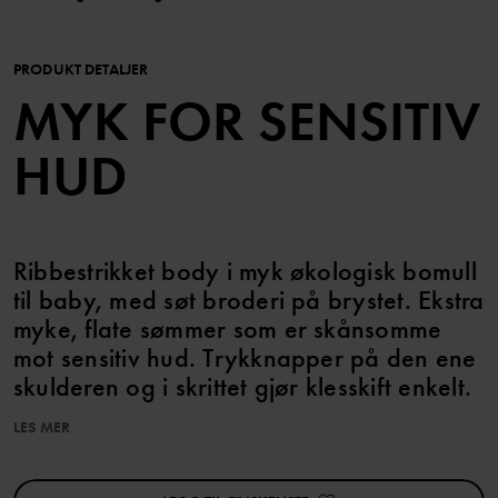
PRODUKT DETALJER
MYK FOR SENSITIV
HUD
Ribbestrikket body i myk økologisk bomull
til baby, med søt broderi på brystet. Ekstra
myke, flate sømmer som er skånsomme
mot sensitiv hud. Trykknapper på den ene
skulderen og i skrittet gjør klesskift enkelt.
LES MER
Egenskaper:
• YKK-trykknapper
• Ekstra myke sømmer