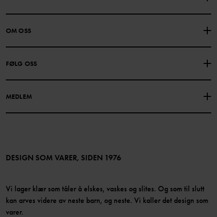
KONTAKTE OSS
VANLIGE SPØRSMÅL
OM OSS
GAVEKORTSALDO
KJØPSVILKÅR
Om Polarn O. Pyret
FØLG OSS
PERSONVERNPOLICY
COOKIEPOLICY
Vår historie
Facebook
Finn våre butikker
MEDLEM
Instagram
Jobb
Medlemsfordeler
TikTok
Presse
Medlemsvilkår
LinkedIn
Tilgjengelighet for nettinnhold
Bli medlem
DESIGN SOM VARER, SIDEN 1976
Vi lager klær som tåler å elskes, vaskes og slites. Og som til slutt
kan arves videre av neste barn, og neste. Vi kaller det design som
varer.