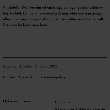
Vi startet i 1976 med ønsket om å lage behagelige barneklær av
høy kvalitet. Det betyr lekevennlig design, uten noe som gnager
eller strammer, som også skal holde i vask etter vask. Helt enkelt
klær som lar barn være barn.
Copyright © Polarn O. Pyret 2023
Cookies
Kjøpsvilkår
Personvernpolicy
Också av intresse
Hållbarhet
Våra butiker | Hitta din närmsta