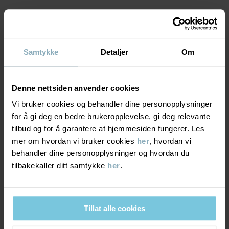
Produktsikkerhet:
KEEP AWAY FROM FIRE
Varenummer
:
60603166
MATERIALE & PLEIERÅD
Samtykke
Detaljer
Om
Produksjonsland
:
Kina
Fabrikk
:
Zhangjiagang City Hancheng Dress Co Ltd
LEVERING OG RETUR
Materiale
Les mer
Denne nettsiden anvender cookies
Vi bruker cookies og behandler dine personopplysninger
Levering & retur
for å gi deg en bedre brukeropplevelse, gi deg relevante
100% Cashmere
tilbud og for å garantere at hjemmesiden fungerer. Les
mer om hvordan vi bruker cookies
her
, hvordan vi
Pleieråd
Levering
DU KAN OGSÅ VÆRE INTERESSERT I DETTE
behandler dine personopplysninger og hvordan du
tilbakekaller ditt samtykke
her
.
VASK
CASHMERE COLLECTION
Vi tilbyr fri frakt over 699 kr, og leveringstiden er 1–4 dager. I
kassen vises de tilgjengelige leveringsalternativene på bakgrunn
Vaskes for hånd
av postnummeret som ordren skal leveres til.
Må ikke blekes
Tillat alle cookies
Må ikke tørketromles