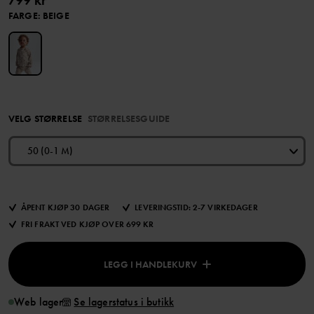
799 kr
FARGE
:
BEIGE
VELG STØRRELSE
STØRRELSESGUIDE
50 (0-1 M)
ÅPENT KJØP 30 DAGER
LEVERINGSTID: 2-7 VIRKEDAGER
FRI FRAKT VED KJØP OVER 699 KR
LEGG I HANDLEKURV
Web lager
Se lagerstatus i butikk