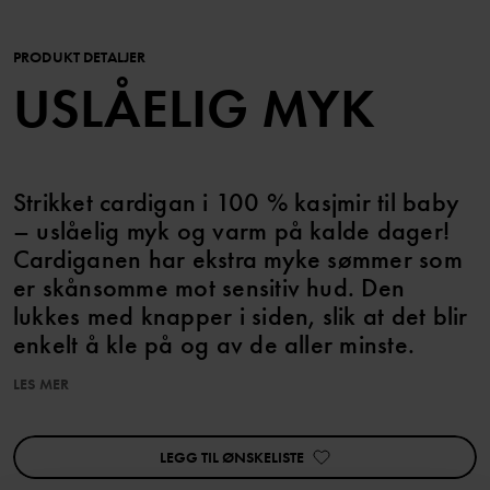
PRODUKT DETALJER
USLÅELIG MYK
Strikket cardigan i 100 % kasjmir til baby
– uslåelig myk og varm på kalde dager!
Cardiganen har ekstra myke sømmer som
er skånsomme mot sensitiv hud. Den
lukkes med knapper i siden, slik at det blir
enkelt å kle på og av de aller minste.
LES MER
Match med tilhørende bukse!
Egenskaper:
LEGG TIL ØNSKELISTE
• Ekstra myke sømmer