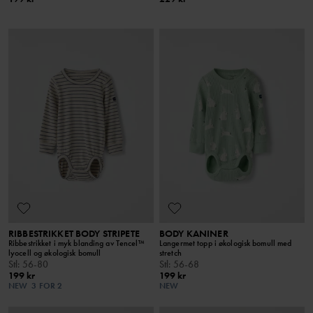
RIBBESTRIKKET BODY STRIPETE
BODY KANINER
Ribbestrikket i myk blanding av Tencel™
Langermet topp i økologisk bomull med
lyocell og økologisk bomull
stretch
Stl
:
56-80
Stl
:
56-68
199 kr
199 kr
NEW
3 FOR 2
NEW