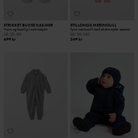
STRIKKET BUKSE KASJMIR
STILLONGS MERINOULL
Varm og koselig i myk kasjmir
Tynn merinoull med ekstra myke sømmer
Stl
:
50-80
Stl
:
50-140
699 kr
349 kr