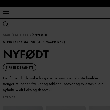
START
ALLE KLÆR
NYFØDT
STØRRELSE 44–56 (0–2 MÅNEDER)
NYFØDT
TIPS TIL DE MINSTE
Her finner du de myke babyklærne som alle nybakte foreldre
trenger. Vi har alt fra luer og sokker til bodyer og pyjamas til din
nyfødte – alt i økologisk bomull.
LES MER