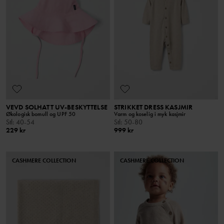
VEVD SOLHATT UV-BESKYTTELSE
STRIKKET DRESS KASJMIR
Økologisk bomull og UPF 50
Varm og koselig i myk kasjmir
Stl
:
40-54
Stl
:
50-80
229 kr
999 kr
CASHMERE COLLECTION
CASHMERE COLLECTION