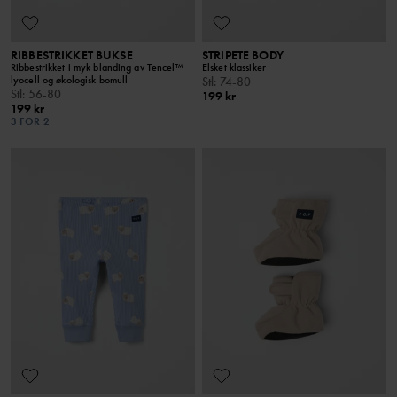
RIBBESTRIKKET BUKSE
STRIPETE BODY
Ribbestrikket i myk blanding av Tencel™
Elsket klassiker
lyocell og økologisk bomull
Stl
:
74-80
Stl
:
56-80
199 kr
199 kr
3 FOR 2