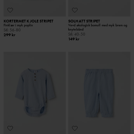
KORTERMET KJOLE STRIPET
SOLHATT STRIPET
Finklær i myk poplin
Vevd økologisk bomull med myk brem og
knytebånd
Stl
:
56-80
Stl
:
40-50
299 kr
149 kr