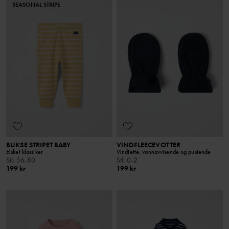
SEASONAL STRIPE
BUKSE STRIPET BABY
VINDFLEECEVOTTER
Elsket klassiker
Vindtette, vannavvisende og pustende
Stl
:
56-80
Stl
:
0-2
199 kr
199 kr