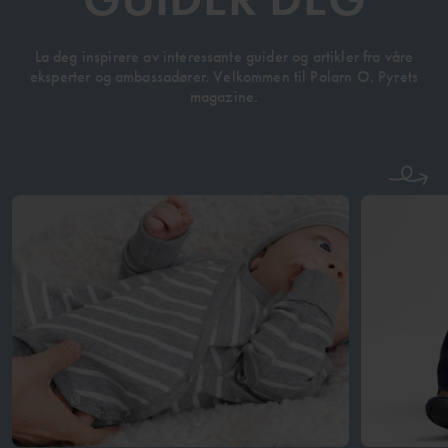
La deg inspirere av interessante guider og artikler fra våre
eksperter og ambassadører. Velkommen til Polarn O. Pyrets
magazine.