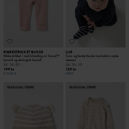
RIBBESTRIKKET BUKSE
LUE
Ribbestrikket i myk blanding av Tencel™
Tynn og beskyttende med ekstra myke
lyocell og økologisk bomull
sømmer
Stl
:
56-80
Stl
:
36-50
199 kr
129 kr
3 FOR 2
NEW
SEASONAL STRIPE
SEASONAL STRIPE