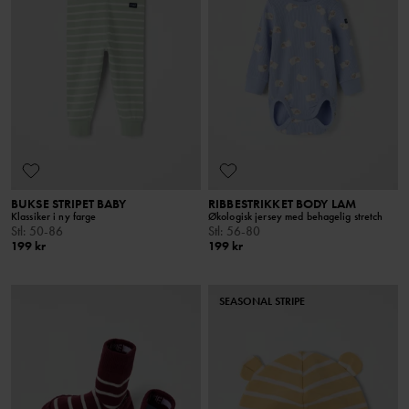
BUKSE STRIPET BABY
RIBBESTRIKKET BODY LAM
Klassiker i ny farge
Økologisk jersey med behagelig stretch
Stl
:
50-86
Stl
:
56-80
199 kr
199 kr
SEASONAL STRIPE