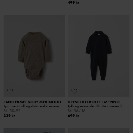
499 kr
LANGERMET BODY MERINOULL
DRESS ULLFROTTÉ I MERINO
Tynn merinoull og ekstra myke sømmer
Tykk og varmende ullfrotté i merinoull
Stl
:
50-92
Stl
:
56-116
329 kr
699 kr