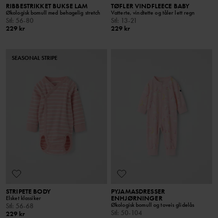
RIBBESTRIKKET BUKSE LAM
TØFLER VINDFLEECE BABY
Økologisk bomull med behagelig stretch
Vatterte, vindtette og tåler lett regn
Stl
:
56-80
Stl
:
13-21
229 kr
229 kr
SEASONAL STRIPE
STRIPETE BODY
PYJAMASDRESSER
ENHJØRNINGER
Elsket klassiker
Økologisk bomull og toveis glidelås
Stl
:
56-68
Stl
:
50-104
229 kr