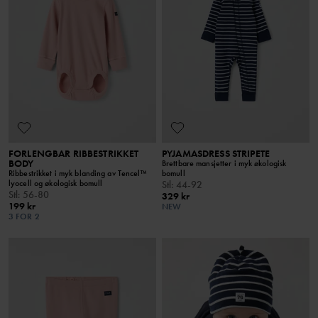
FORLENGBAR RIBBESTRIKKET
PYJAMASDRESS STRIPETE
BODY
Brettbare mansjetter i myk økologisk
Ribbestrikket i myk blanding av Tencel™
bomull
lyocell og økologisk bomull
Stl
:
44-92
Stl
:
56-80
329 kr
199 kr
NEW
3 FOR 2