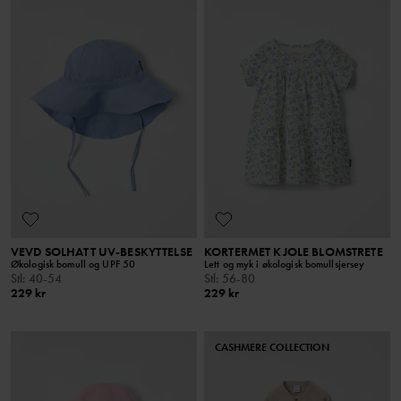
VEVD SOLHATT UV-BESKYTTELSE
KORTERMET KJOLE BLOMSTRETE
Økologisk bomull og UPF 50
Lett og myk i økologisk bomullsjersey
Stl
:
40-54
Stl
:
56-80
229 kr
229 kr
CASHMERE COLLECTION