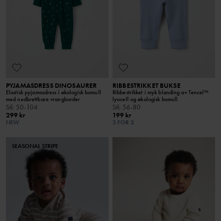
PYJAMASDRESS DINOSAURER
RIBBESTRIKKET BUKSE
Elastisk pyjamasdress i økologisk bomull
Ribbestrikket i myk blanding av Tencel™
med nedbrettbare vrangborder
lyocell og økologisk bomull
Stl
:
50-104
Stl
:
56-80
299 kr
199 kr
NEW
3 FOR 2
SEASONAL STRIPE