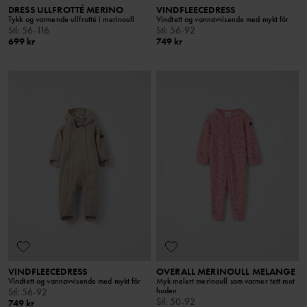
DRESS ULLFROTTÉ MERINO
VINDFLEECEDRESS
Tykk og varmende ullfrotté i merinoull
Vindtett og vannavvisende med mykt fôr
Stl
:
56-116
Stl
:
56-92
699 kr
749 kr
VINDFLEECEDRESS
OVERALL MERINOULL MELANGE
Vindtett og vannavvisende med mykt fôr
Myk melert merinoull som varmer tett mot
huden
Stl
:
56-92
Stl
:
50-92
749 kr