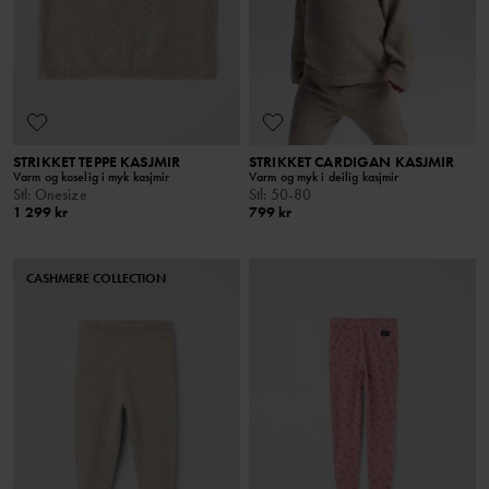
STRIKKET TEPPE KASJMIR
STRIKKET CARDIGAN KASJMIR
Varm og koselig i myk kasjmir
Varm og myk i deilig kasjmir
Stl
:
Onesize
Stl
:
50-80
1 299 kr
799 kr
CASHMERE COLLECTION