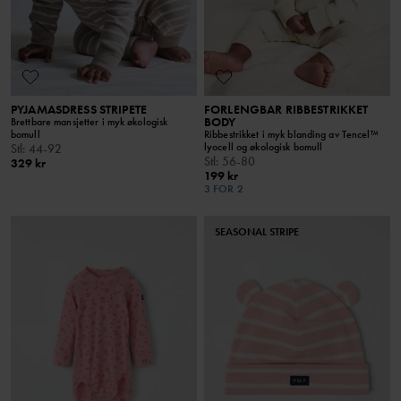
PYJAMASDRESS STRIPETE
FORLENGBAR RIBBESTRIKKET
BODY
Brettbare mansjetter i myk økologisk
bomull
Ribbestrikket i myk blanding av Tencel™
lyocell og økologisk bomull
Stl
:
44-92
Stl
:
56-80
329 kr
199 kr
3 FOR 2
SEASONAL STRIPE