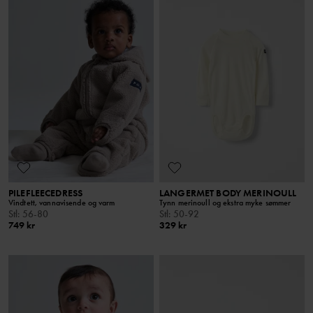
PILEFLEECEDRESS
LANGERMET BODY MERINOULL
Vindtett, vannavisende og varm
Tynn merinoull og ekstra myke sømmer
Stl
:
56-80
Stl
:
50-92
749 kr
329 kr