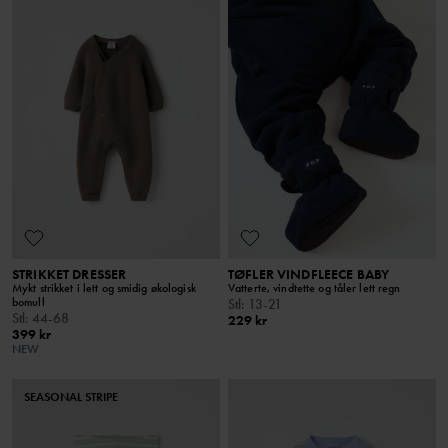
STRIKKET DRESSER
TØFLER VINDFLEECE BABY
Mykt strikket i lett og smidig økologisk
Vatterte, vindtette og tåler lett regn
bomull
Stl
:
13-21
Stl
:
44-68
229 kr
399 kr
NEW
SEASONAL STRIPE