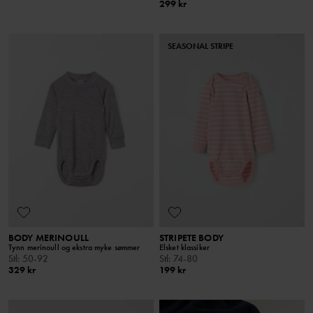
299 kr
SEASONAL STRIPE
BODY MERINOULL
STRIPETE BODY
Tynn merinoull og ekstra myke sømmer
Elsket klassiker
Stl
:
50-92
Stl
:
74-80
329 kr
199 kr