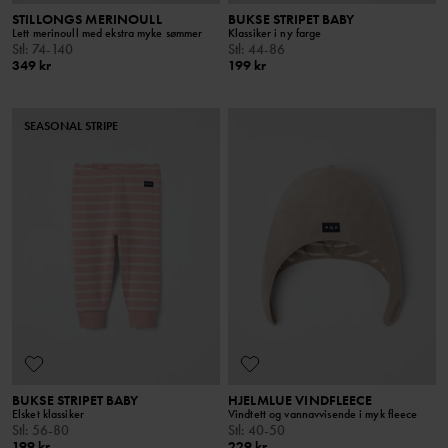
STILLONGS MERINOULL
BUKSE STRIPET BABY
Lett merinoull med ekstra myke sømmer
Klassiker i ny farge
Stl
:
74-140
Stl
:
44-86
349 kr
199 kr
SEASONAL STRIPE
BUKSE STRIPET BABY
HJELMLUE VINDFLEECE
Elsket klassiker
Vindtett og vannavvisende i myk fleece
Stl
:
56-80
Stl
:
40-50
199 kr
229 kr