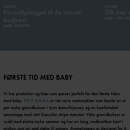
GUIDE
GUIDE
Favorittplagget til de minste:
Slik kle
bodyen!
BABY, TIPS, H
BABY, BODYER
FØRSTE TID MED BABY
Vi har produkter og klær som passer perfekt for den første tiden
med baby.
PO.P MAMA
er vår serie mammaklær som består av et
par myke gravidbukser i tynn bomullsjersey og en komfortabel
ammetopp med vårt klassiske stripe mønster. Våre gravidbukser er
sydd med ekstra myke sømmer og har en lang, nedbrettbar kant i
midjen som gir god støtte til magen. Ammetoppen er designet for å