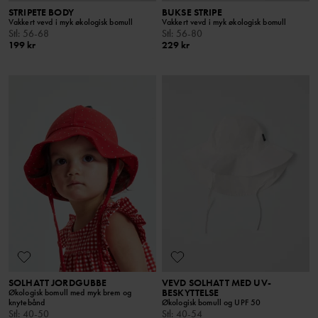
STRIPETE BODY
BUKSE STRIPE
Vakkert vevd i myk økologisk bomull
Vakkert vevd i myk økologisk bomull
Stl
:
56-68
Stl
:
56-80
199 kr
229 kr
SOLHATT JORDGUBBE
VEVD SOLHATT MED UV-
BESKYTTELSE
Økologisk bomull med myk brem og
knytebånd
Økologisk bomull og UPF 50
Stl
:
40-50
Stl
:
40-54