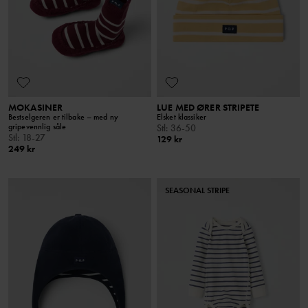
MOKASINER
LUE MED ØRER STRIPETE
Bestselgeren er tilbake – med ny
Elsket klassiker
gripevennlig såle
Stl
:
36-50
Stl
:
18-27
129 kr
249 kr
SEASONAL STRIPE