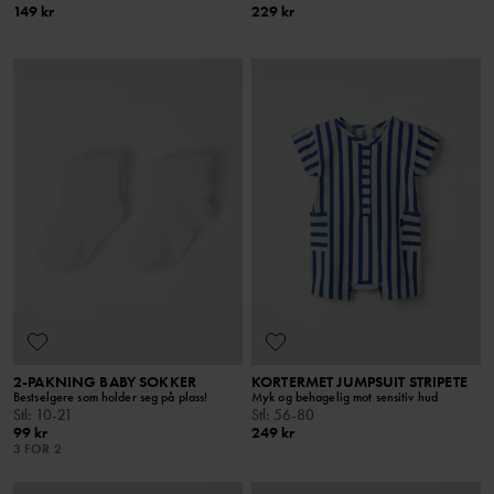
149 kr
229 kr
2-PAKNING BABY SOKKER
KORTERMET JUMPSUIT STRIPETE
Bestselgere som holder seg på plass!
Myk og behagelig mot sensitiv hud
Stl
:
10-21
Stl
:
56-80
99 kr
249 kr
3 FOR 2