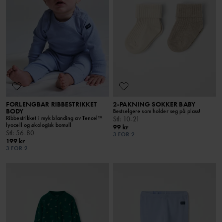
FORLENGBAR RIBBESTRIKKET
2-PAKNING SOKKER BABY
BODY
Bestselgere som holder seg på plass!
Ribbestrikket i myk blanding av Tencel™
Stl
:
10-21
lyocell og økologisk bomull
99 kr
Stl
:
56-80
3 FOR 2
199 kr
3 FOR 2