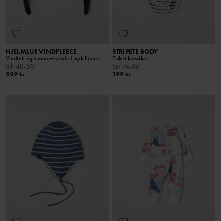
HJELMLUE VINDFLEECE
STRIPETE BODY
Vindtett og vannavvisende i myk fleece
Elsket klassiker
Stl
:
40-50
Stl
:
74-86
229 kr
199 kr