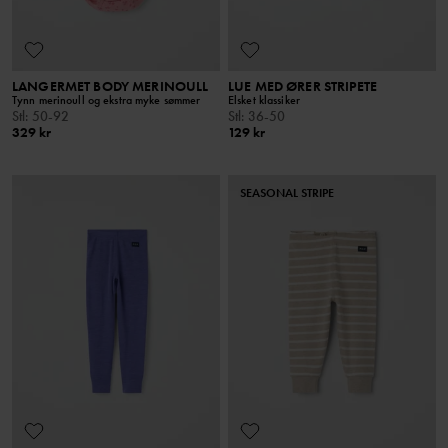
LANGERMET BODY MERINOULL
LUE MED ØRER STRIPETE
Tynn merinoull og ekstra myke sømmer
Elsket klassiker
Stl
:
50-92
Stl
:
36-50
329 kr
129 kr
SEASONAL STRIPE