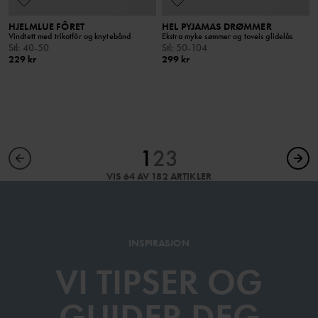
HJELMLUE FÔRET
HEL PYJAMAS DRØMMER
Vindtett med trikotfôr og knytebånd
Ekstra myke sømmer og toveis glidelås
Stl
:
40-50
Stl
:
50-104
229 kr
299 kr
1
2
3
VIS 64 AV 182 ARTIKLER
INSPIRASJON
VI TIPSER OG
GUIDER DEG