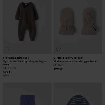
STRIKKET DRESSER
VINDFLEECEVOTTER
Mykt strikket i lett og smidig økologisk
Vindtette, vannavvisende og pustende
bomull
Stl
:
0-2
Stl
:
44-68
199 kr
399 kr
NEW