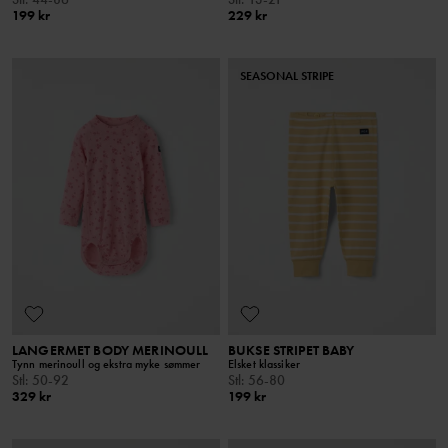
199 kr
229 kr
SEASONAL STRIPE
LANGERMET BODY MERINOULL
BUKSE STRIPET BABY
Tynn merinoull og ekstra myke sømmer
Elsket klassiker
Stl
:
50-92
Stl
:
56-80
329 kr
199 kr