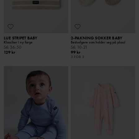
LUE STRIPET BABY
2-PAKNING SOKKER BABY
Klassiker i ny farge
Bestselgere som holder seg på plass!
Stl
:
36-50
Stl
:
10-21
129 kr
99 kr
3 FOR 2