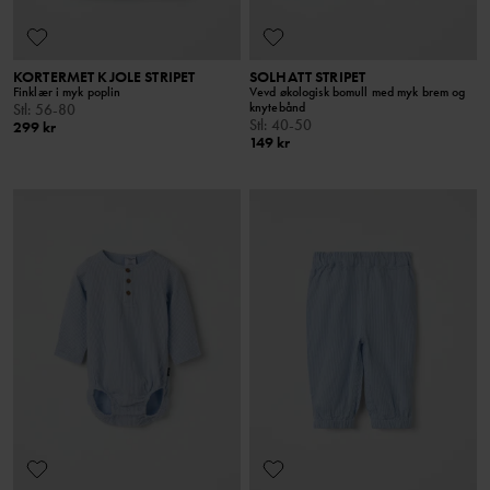
KORTERMET KJOLE STRIPET
SOLHATT STRIPET
Finklær i myk poplin
Vevd økologisk bomull med myk brem og
knytebånd
Stl
:
56-80
Stl
:
40-50
299 kr
149 kr