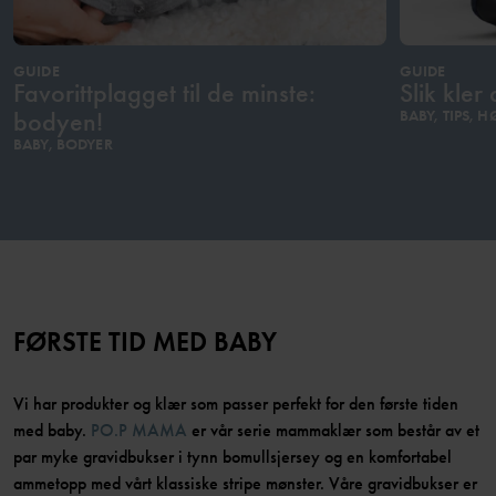
GUIDE
GUIDE
Favorittplagget til de minste:
Slik kle
bodyen!
BABY, TIPS, H
BABY, BODYER
FØRSTE TID MED BABY
Vi har produkter og klær som passer perfekt for den første tiden
med baby.
PO.P MAMA
er vår serie mammaklær som består av et
par myke gravidbukser i tynn bomullsjersey og en komfortabel
ammetopp med vårt klassiske stripe mønster. Våre gravidbukser er