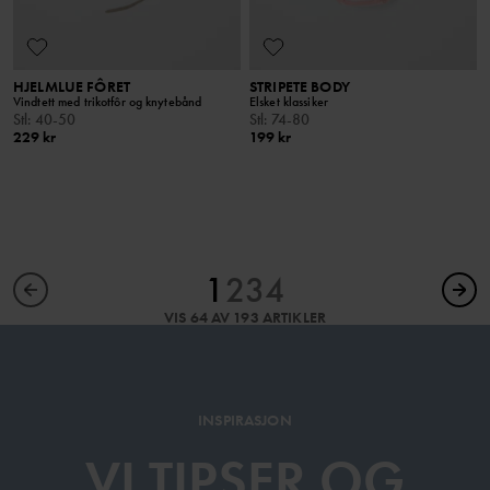
HJELMLUE FÔRET
STRIPETE BODY
Vindtett med trikotfôr og knytebånd
Elsket klassiker
Stl
:
40-50
Stl
:
74-80
229 kr
199 kr
1
2
3
4
VIS 64 AV 193 ARTIKLER
INSPIRASJON
VI TIPSER OG