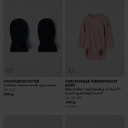
VINDFLEECEVOTTER
FORLENGBAR RIBBESTRIKKET
BODY
Vindtette, vannavvisende og pustende
Ribbestrikket i myk blanding av Tencel™
Stl
:
0-2
lyocell og økologisk bomull
199 kr
Stl
:
56-80
199 kr
3 FOR 2