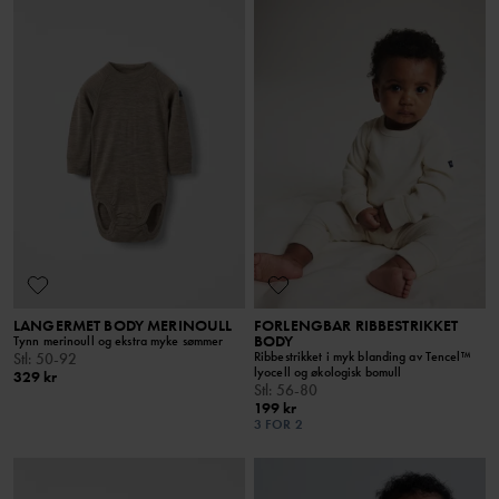
LANGERMET BODY MERINOULL
FORLENGBAR RIBBESTRIKKET
BODY
Tynn merinoull og ekstra myke sømmer
Ribbestrikket i myk blanding av Tencel™
Stl
:
50-92
lyocell og økologisk bomull
329 kr
Stl
:
56-80
199 kr
3 FOR 2