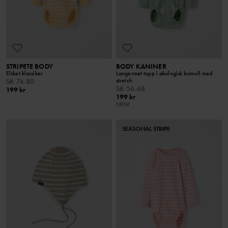
STRIPETE BODY
BODY KANINER
Elsket klassiker
Langermet topp i økologisk bomull med
stretch
Stl
:
74-80
Stl
:
56-68
199 kr
199 kr
NEW
SEASONAL STRIPE