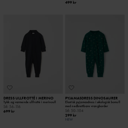
499 kr
DRESS ULLFROTTÉ I MERINO
PYJAMASDRESS DINOSAURER
Tykk og varmende ullfrotté i merinoull
Elastisk pyjamasdress i økologisk bomull
med nedbrettbare vrangborder
Stl
:
56-116
Stl
:
50-104
699 kr
299 kr
NEW