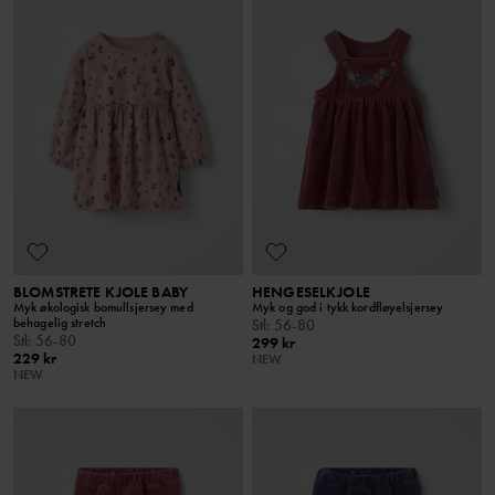
BLOMSTRETE KJOLE BABY
HENGESELKJOLE
Myk økologisk bomullsjersey med
Myk og god i tykk kordfløyelsjersey
behagelig stretch
Stl
:
56-80
Stl
:
56-80
299 kr
229 kr
NEW
NEW