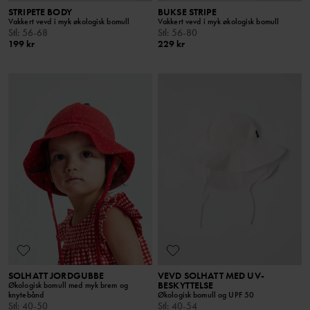
STRIPETE BODY
BUKSE STRIPE
Vakkert vevd i myk økologisk bomull
Vakkert vevd i myk økologisk bomull
Stl
:
56-68
Stl
:
56-80
199 kr
229 kr
SOLHATT JORDGUBBE
VEVD SOLHATT MED UV-
BESKYTTELSE
Økologisk bomull med myk brem og
knytebånd
Økologisk bomull og UPF 50
Stl
:
40-50
Stl
:
40-54