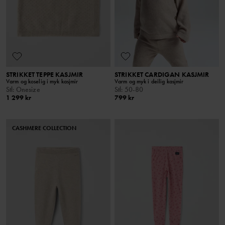
STRIKKET TEPPE KASJMIR
STRIKKET CARDIGAN KASJMIR
Varm og koselig i myk kasjmir
Varm og myk i deilig kasjmir
Stl
:
Onesize
Stl
:
50-80
1 299 kr
799 kr
CASHMERE COLLECTION