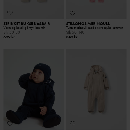
STRIKKET BUKSE KASJMIR
STILLONGS MERINOULL
Varm og koselig i myk kasjmir
Tynn merinoull med ekstra myke sømmer
Stl
:
50-80
Stl
:
50-140
699 kr
349 kr