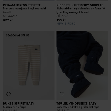
PYJAMASDRESS STRIPETE
RIBBESTRIKKET BODY STRIPETE
Brettbare mansjetter i myk økologisk
Ribbestrikket i myk blanding av Tencel™
bomull
lyocell og økologisk bomull
Stl
:
44-92
Stl
:
56-80
329 kr
199 kr
NEW
3 FOR 2
SEASONAL STRIPE
BUKSE STRIPET BABY
TØFLER VINDFLEECE BABY
Klassiker i ny farge
Vatterte, vindtette og tåler lett regn
Stl
:
44-86
Stl
:
13-21