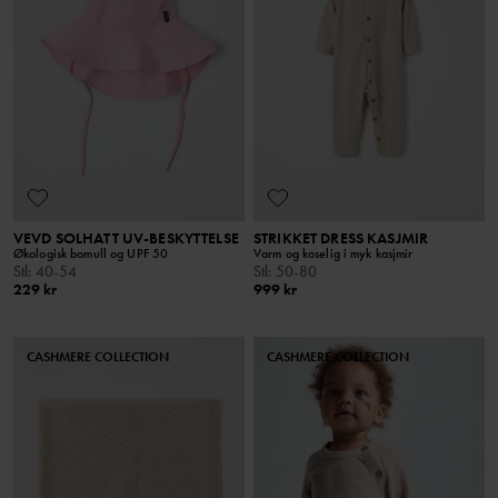
VEVD SOLHATT UV-BESKYTTELSE
STRIKKET DRESS KASJMIR
Økologisk bomull og UPF 50
Varm og koselig i myk kasjmir
Stl
:
40-54
Stl
:
50-80
229 kr
999 kr
CASHMERE COLLECTION
CASHMERE COLLECTION