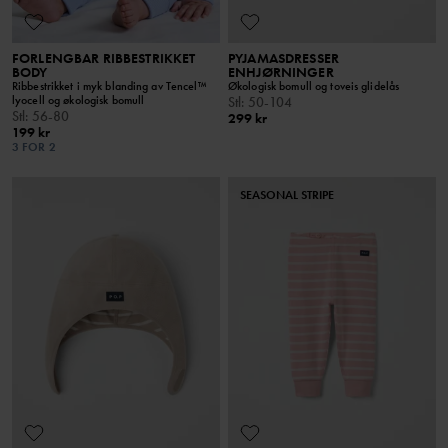
FORLENGBAR RIBBESTRIKKET
PYJAMASDRESSER
BODY
ENHJØRNINGER
Ribbestrikket i myk blanding av Tencel™
Økologisk bomull og toveis glidelås
lyocell og økologisk bomull
Stl
:
50-104
Stl
:
56-80
299 kr
199 kr
3 FOR 2
SEASONAL STRIPE