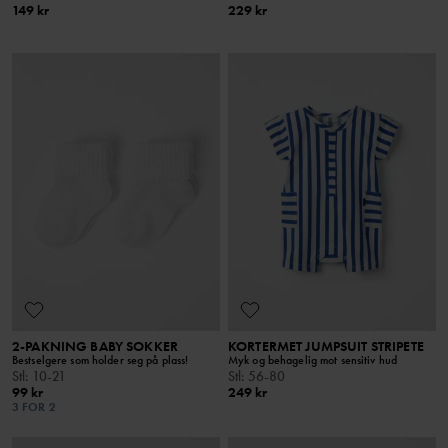
149 kr
229 kr
2-PAKNING BABY SOKKER
KORTERMET JUMPSUIT STRIPETE
Bestselgere som holder seg på plass!
Myk og behagelig mot sensitiv hud
Stl
:
10-21
Stl
:
56-80
99 kr
249 kr
3 FOR 2