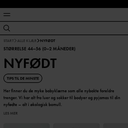
START
ALLE KLÆR
NYFØDT
STØRRELSE 44–56 (0–2 MÅNEDER)
NYFØDT
TIPS TIL DE MINSTE
Her finner du de myke babyklærne som alle nybakte foreldre
trenger. Vi har alt fra luer og sokker til bodyer og pyjamas til din
nyfødte – alt i økologisk bomull.
LES MER