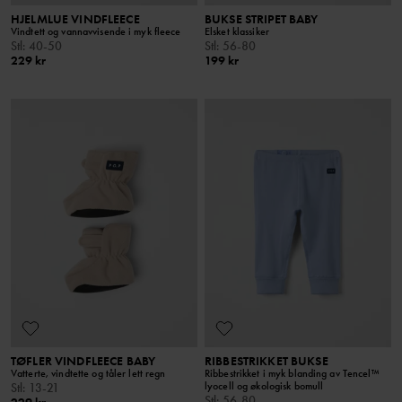
HJELMLUE VINDFLEECE
BUKSE STRIPET BABY
Vindtett og vannavvisende i myk fleece
Elsket klassiker
Stl
:
40-50
Stl
:
56-80
229 kr
199 kr
TØFLER VINDFLEECE BABY
RIBBESTRIKKET BUKSE
Vatterte, vindtette og tåler lett regn
Ribbestrikket i myk blanding av Tencel™
lyocell og økologisk bomull
Stl
:
13-21
Stl
:
56-80