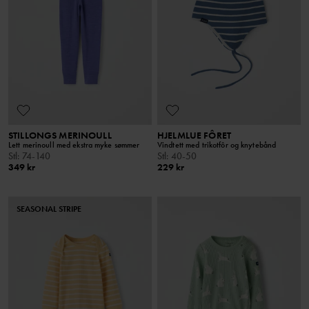
STILLONGS MERINOULL
HJELMLUE FÔRET
Lett merinoull med ekstra myke sømmer
Vindtett med trikotfôr og knytebånd
Stl
:
74-140
Stl
:
40-50
349 kr
229 kr
SEASONAL STRIPE