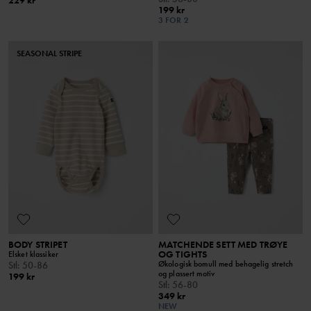
229 kr
199 kr
3 FOR 2
SEASONAL STRIPE
BODY STRIPET
MATCHENDE SETT MED TRØYE
OG TIGHTS
Elsket klassiker
Økologisk bomull med behagelig stretch
Stl
:
50-86
og plassert motiv
199 kr
Stl
:
56-80
349 kr
NEW