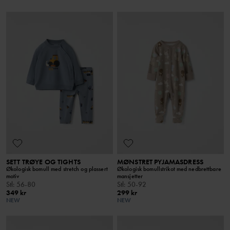
SETT TRØYE OG TIGHTS
MØNSTRET PYJAMASDRESS
Økologisk bomull med stretch og plassert
Økologisk bomullstrikot med nedbrettbare
motiv
mansjetter
Stl
:
56-80
Stl
:
50-92
349 kr
299 kr
NEW
NEW