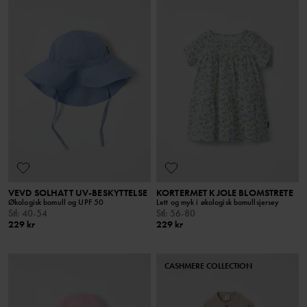
VEVD SOLHATT UV-BESKYTTELSE
KORTERMET KJOLE BLOMSTRETE
Økologisk bomull og UPF 50
Lett og myk i økologisk bomullsjersey
Stl
:
40-54
Stl
:
56-80
229 kr
229 kr
CASHMERE COLLECTION