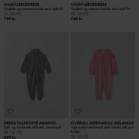
VINDFLEECEDRESS
VINDFLEECEDRESS
Vindtett og vannavvisende med mykt fôr
Vindtett og vannavvisende med mykt fôr
Stl
:
56-92
Stl
:
56-92
749 kr
749 kr
DRESS ULLFROTTÉ MERINO
OVERALL MERINOULL MELANGE
Tykk og varmende ullfrotté i merinoull
Myk melert merinoull som varmer tett mot
huden
Stl
:
56-116
Stl
:
50-92
699 kr