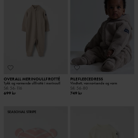
OVERALL MERINOULLFROTTÉ
PILEFLEECEDRESS
Tykk og varmende ullfrotté i merinoull
Vindtett, vannavisende og varm
Stl
:
56-116
Stl
:
56-80
699 kr
749 kr
SEASONAL STRIPE