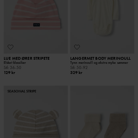
LUE MED ØRER STRIPETE
LANGERMET BODY MERINOULL
Elsket klassiker
Tynn merinoull og ekstra myke sømmer
Stl
:
36-50
Stl
:
50-92
129 kr
329 kr
SEASONAL STRIPE