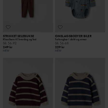
STRIKKET SELEBUKSE
OMSLAGSBODYER BILER
Klassikere til hverdag og fest
Forlengbar i skritt og ermer
Stl
:
56-92
Stl
:
56-68
249 kr
229 kr
NEW
NEW