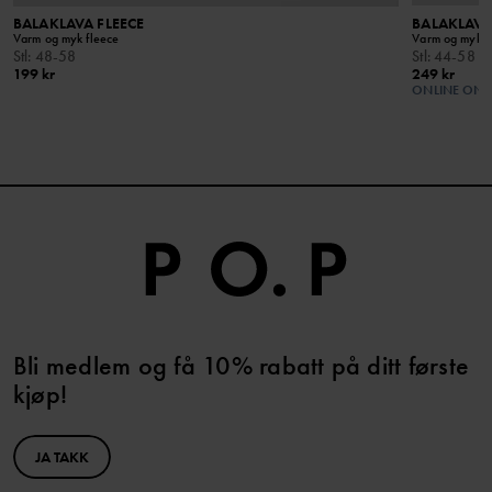
BALAKLAVA FLEECE
BALAKLAVA
Varm og myk fleece
Varm og myk i 
Stl
:
48-58
Stl
:
44-58
199 kr
249 kr
ONLINE ONL
Bli medlem og få 10% rabatt på ditt første
kjøp!
JA TAKK