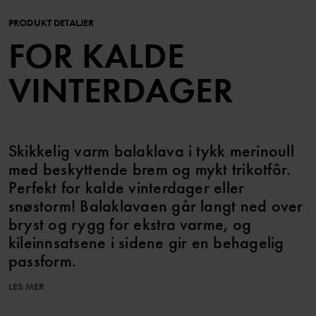
PRODUKT DETALJER
FOR KALDE
VINTERDAGER
Skikkelig varm balaklava i tykk merinoull
med beskyttende brem og mykt trikotfôr.
Perfekt for kalde vinterdager eller
snøstorm! Balaklavaen går langt ned over
bryst og rygg for ekstra varme, og
kileinnsatsene i sidene gir en behagelig
passform.
LES MER
Varenummer
:
60602826