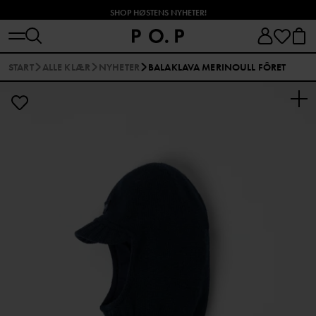
SHOP HØSTENS NYHETER!
START
ALLE KLÆR
NYHETER
BALAKLAVA MERINOULL FÔRET