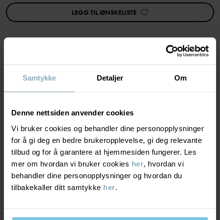
Produksjonsland
:
Kina
Fabrikk
:
Tonglu Ling Hui Knitting Co Ltd
LEGG TIL ØNSKELISTE
Les mer
MATERIALE & PLEIERÅD
Samtykke
Detaljer
Om
BÆREKRAFT
Materiale
Denne nettsiden anvender cookies
Vi bruker cookies og behandler dine personopplysninger
LEVERING OG RETUR
100% Wool
for å gi deg en bedre brukeropplevelse, gi deg relevante
tilbud og for å garantere at hjemmesiden fungerer. Les
mer om hvordan vi bruker cookies
her
, hvordan vi
Levering & retur
100% Cotton Organic
behandler dine personopplysninger og hvordan du
tilbakekaller ditt samtykke
her
.
Pleieråd
Levering
DU KAN OGSÅ VÆRE INTERESSERT I DETTE