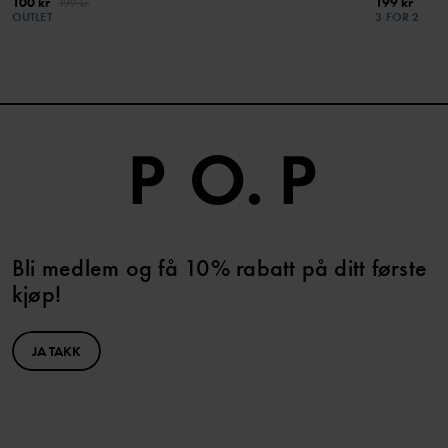
100 kr
199 kr
199 kr
OUTLET
3 FOR 2
Bli medlem og få 10% rabatt på ditt første
kjøp!
JA TAKK