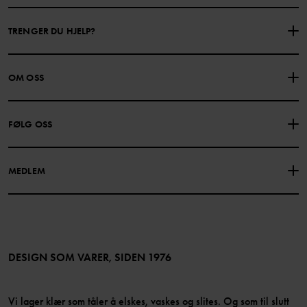
TRENGER DU HJELP?
KONTAKTE OSS
VANLIGE SPØRSMÅL
OM OSS
GAVEKORTSALDO
KJØPSVILKÅR
Om Polarn O. Pyret
FØLG OSS
PERSONVERNPOLICY
COOKIEPOLICY
Vår historie
Facebook
Finn våre butikker
MEDLEM
Instagram
Jobb
Medlemsfordeler
TikTok
Presse
Medlemsvilkår
LinkedIn
Tilgjengelighet for nettinnhold
Bli medlem
DESIGN SOM VARER, SIDEN 1976
Vi lager klær som tåler å elskes, vaskes og slites. Og som til slutt