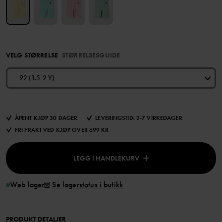
VELG STØRRELSE
STØRRELSESGUIDE
92 (1.5-2 Y)
ÅPENT KJØP 30 DAGER
LEVERINGSTID: 2-7 VIRKEDAGER
FRI FRAKT VED KJØP OVER 699 KR
LEGG I HANDLEKURV
Web lager
Se lagerstatus i butikk
PRODUKT DETALJER