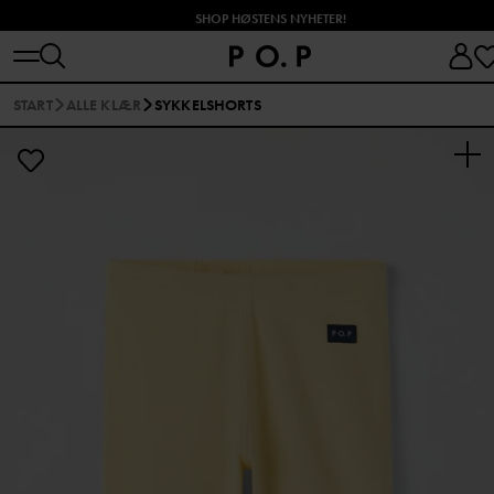
SHOP HØSTENS NYHETER!
START
ALLE KLÆR
SYKKELSHORTS