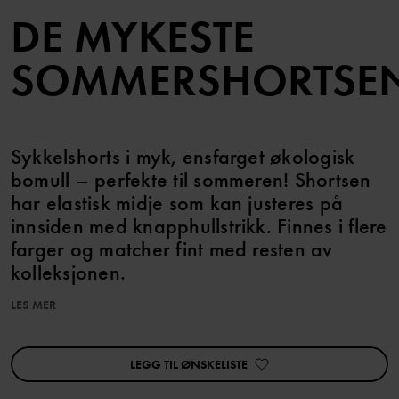
DE MYKESTE
SOMMERSHORTSE
Sykkelshorts i myk, ensfarget økologisk
bomull – perfekte til sommeren! Shortsen
har elastisk midje som kan justeres på
innsiden med knapphullstrikk. Finnes i flere
farger og matcher fint med resten av
kolleksjonen.
LES MER
Egenskaper:
• Justerbar midje med knapphullstrikk
LEGG TIL ØNSKELISTE
Varenummer
:
60603648